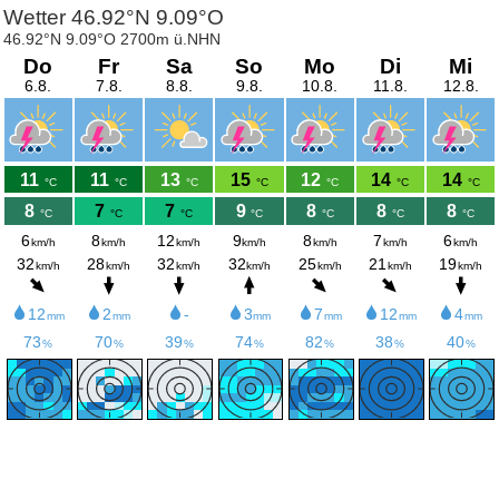
Wetter 46.92°N 9.09°O
46.92°N 9.09°O 2700m ü.NHN
Do
Fr
Sa
So
Mo
Di
Mi
6.8.
7.8.
8.8.
9.8.
10.8.
11.8.
12.8.
11
11
13
15
12
14
14
°C
°C
°C
°C
°C
°C
°C
8
7
7
9
8
8
8
°C
°C
°C
°C
°C
°C
°C
6
8
12
9
8
7
6
km/h
km/h
km/h
km/h
km/h
km/h
km/h
32
28
32
32
25
21
19
km/h
km/h
km/h
km/h
km/h
km/h
km/h
12
2
-
3
7
12
4
mm
mm
mm
mm
mm
mm
73
70
39
74
82
38
40
%
%
%
%
%
%
%