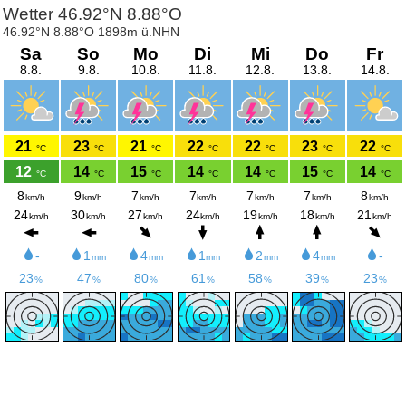
Wetter 46.92°N 8.88°O
46.92°N 8.88°O 1898m ü.NHN
Sa
So
Mo
Di
Mi
Do
Fr
8.8.
9.8.
10.8.
11.8.
12.8.
13.8.
14.8.
21
23
21
22
22
23
22
°C
°C
°C
°C
°C
°C
°C
12
14
15
14
14
15
14
°C
°C
°C
°C
°C
°C
°C
8
9
7
7
7
7
8
km/h
km/h
km/h
km/h
km/h
km/h
km/h
24
30
27
24
19
18
21
km/h
km/h
km/h
km/h
km/h
km/h
km/h
-
1
4
1
2
4
-
mm
mm
mm
mm
mm
23
47
80
61
58
39
23
%
%
%
%
%
%
%