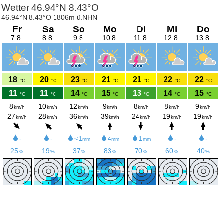
Wetter 46.94°N 8.43°O
46.94°N 8.43°O 1806m ü.NHN
Fr
Sa
So
Mo
Di
Mi
Do
7.8.
8.8.
9.8.
10.8.
11.8.
12.8.
13.8.
18
20
23
21
21
22
22
°C
°C
°C
°C
°C
°C
°C
11
11
14
15
13
14
15
°C
°C
°C
°C
°C
°C
°C
8
10
12
9
8
8
9
km/h
km/h
km/h
km/h
km/h
km/h
km/h
27
28
36
39
24
19
19
km/h
km/h
km/h
km/h
km/h
km/h
km/h
-
-
<1
4
1
-
-
mm
mm
mm
25
19
37
83
70
60
40
%
%
%
%
%
%
%