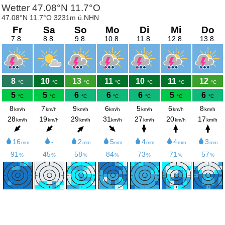
Wetter 47.08°N 11.7°O
47.08°N 11.7°O 3231m ü.NHN
Fr
Sa
So
Mo
Di
Mi
Do
7.8.
8.8.
9.8.
10.8.
11.8.
12.8.
13.8.
8
10
13
11
10
11
12
°C
°C
°C
°C
°C
°C
°C
5
5
6
6
6
5
6
°C
°C
°C
°C
°C
°C
°C
8
7
9
6
5
6
8
km/h
km/h
km/h
km/h
km/h
km/h
km/h
28
19
29
31
27
20
17
km/h
km/h
km/h
km/h
km/h
km/h
km/h
16
-
2
5
4
4
3
mm
mm
mm
mm
mm
mm
91
45
58
84
73
71
57
%
%
%
%
%
%
%