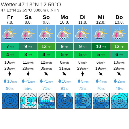
Wetter 47.13°N 12.59°O
47.13°N 12.59°O 3088m ü.NHN
Fr
Sa
So
Mo
Di
Mi
Do
7.8.
8.8.
9.8.
10.8.
11.8.
12.8.
13.8.
7
9
12
9
9
10
12
°C
°C
°C
°C
°C
°C
°C
4
3
4
5
5
5
6
°C
°C
°C
°C
°C
°C
°C
10
11
12
8
8
6
10
km/h
km/h
km/h
km/h
km/h
km/h
km/h
28
28
35
31
29
19
29
km/h
km/h
km/h
km/h
km/h
km/h
km/h
18
<1
<1
10
5
4
2
mm
mm
mm
mm
mm
mm
mm
90
55
71
91
73
70
46
%
%
%
%
%
%
%