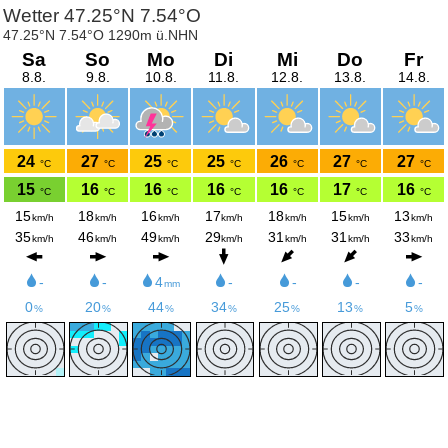
Wetter 47.25°N 7.54°O
47.25°N 7.54°O 1290m ü.NHN
Sa
So
Mo
Di
Mi
Do
Fr
8.8.
9.8.
10.8.
11.8.
12.8.
13.8.
14.8.
24
27
25
25
26
27
27
°C
°C
°C
°C
°C
°C
°C
15
16
16
16
16
17
16
°C
°C
°C
°C
°C
°C
°C
15
18
16
17
18
15
13
km/h
km/h
km/h
km/h
km/h
km/h
km/h
35
46
49
29
31
31
33
km/h
km/h
km/h
km/h
km/h
km/h
km/h
-
-
4
-
-
-
-
mm
0
20
44
34
25
13
5
%
%
%
%
%
%
%