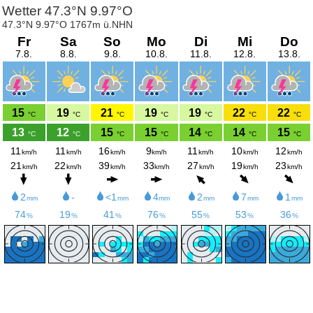
Wetter 47.3°N 9.97°O
47.3°N 9.97°O 1767m ü.NHN
Fr
Sa
So
Mo
Di
Mi
Do
7.8.
8.8.
9.8.
10.8.
11.8.
12.8.
13.8.
15
19
21
19
19
22
22
°C
°C
°C
°C
°C
°C
°C
13
12
15
15
14
14
15
°C
°C
°C
°C
°C
°C
°C
11
11
16
9
11
10
12
km/h
km/h
km/h
km/h
km/h
km/h
km/h
21
22
39
33
27
19
23
km/h
km/h
km/h
km/h
km/h
km/h
km/h
2
-
<1
4
2
7
1
mm
mm
mm
mm
mm
mm
74
19
41
76
55
53
36
%
%
%
%
%
%
%