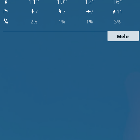
11°
10°
12°
16°
7
7
7
11
2%
1%
1%
3%
Mehr