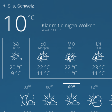
10
°C
Klar mit einigen Wolken
Wind : 11 km/h
Sa
So
Mo
Di
Heute
Morgen
10.8.
11.8.
20 °C
22 °C
22 °C
23 °C
9 °C
11 °C
11 °C
11 °C
09
03
06
12
00
00
00
00