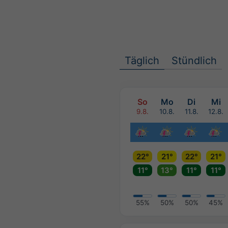
Täglich
Stündlich
So
Mo
Di
Mi
9.8.
10.8.
11.8.
12.8.
22°
21°
22°
21°
11°
13°
11°
11°
55%
50%
50%
45%