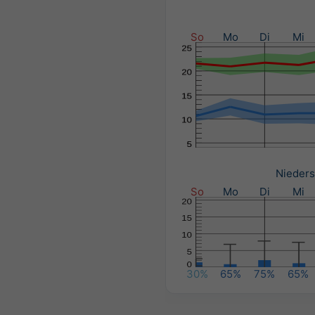
So
Mo
Di
Mi
Nieders
So
Mo
Di
Mi
30%
65%
75%
65%