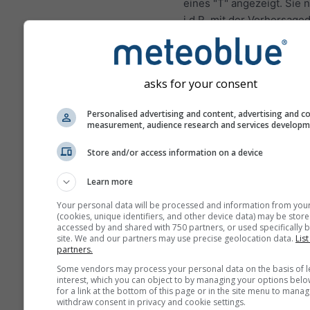
eines "T" angezeigt. Sie
i.d.R. mit der Vorhersage
Diese Vorhersage wird mi
"Ensemble"-Modellen erst
Hierbei werden mehrere
asks for your consent
Modellläufe mit leicht
variierenden Start-Param
Personalised advertising and content, advertising and c
measurement, audience research and services develop
berechnet, um die Unsich
der Wetterlage besser
Store and/or access information on a device
einzuschätzen.
Learn more
Your personal data will be processed and information from you
Weitere Wetterdaten
(cookies, unique identifiers, and other device data) may be store
accessed by and shared with 750 partners, or used specifically b
site. We and our partners may use precise geolocation data.
List
partners.
Mult
Some vendors may process your personal data on the basis of l
Ens
interest, which you can object to by managing your options belo
for a link at the bottom of this page or in the site menu to manag
withdraw consent in privacy and cookie settings.
Saisonale