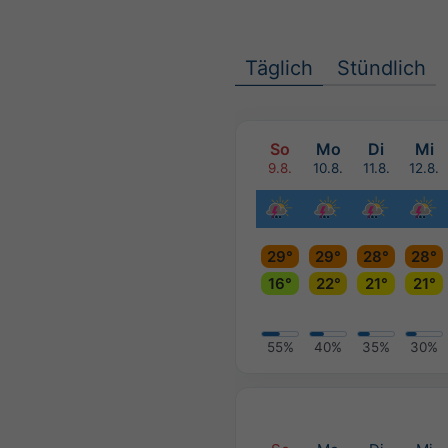
Täglich
Stündlich
So
Mo
Di
Mi
9.8.
10.8.
11.8.
12.8.
29°
29°
28°
28°
16°
22°
21°
21°
55%
40%
35%
30%