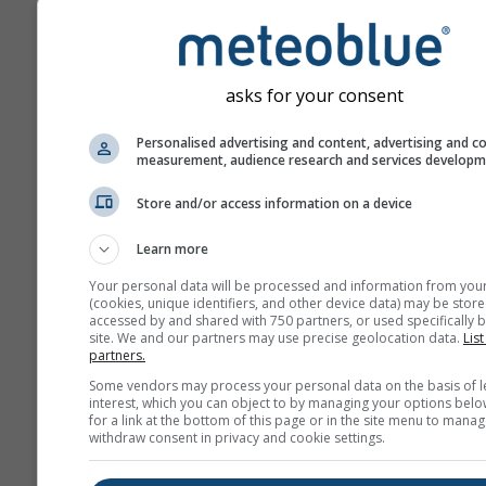
Diese Vorhersage wird mi
"Ensemble"-Modellen erst
Hierbei werden mehrere
Modellläufe mit leicht
asks for your consent
variierenden Start-Param
berechnet, um die Unsich
Personalised advertising and content, advertising and c
measurement, audience research and services develop
der Wetterlage besser
einzuschätzen.
Store and/or access information on a device
Learn more
Weitere Wetterdaten
Your personal data will be processed and information from you
(cookies, unique identifiers, and other device data) may be store
accessed by and shared with 750 partners, or used specifically b
site. We and our partners may use precise geolocation data.
List
Mult
partners.
Ens
Some vendors may process your personal data on the basis of l
interest, which you can object to by managing your options belo
Saisonale
for a link at the bottom of this page or in the site menu to manag
withdraw consent in privacy and cookie settings.
Vorhersage