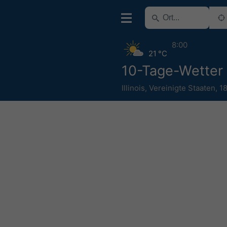
8:00
21 °C
10-Tage-Wetter
Illinois
,
Vereinigte Staaten
,
1