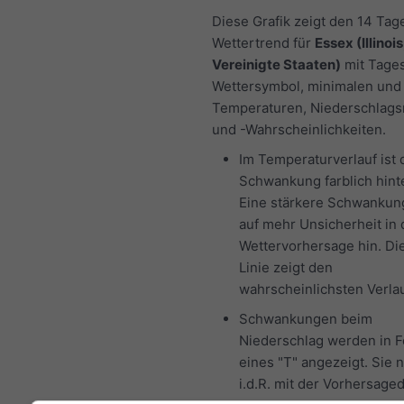
Diese Grafik zeigt den 14 Tag
Wettertrend für
Essex (Illinois
Vereinigte Staaten)
mit Tage
Wettersymbol, minimalen und
Temperaturen, Niederschlag
und -Wahrscheinlichkeiten.
Im Temperaturverlauf ist 
Schwankung farblich hinte
Eine stärkere Schwankun
auf mehr Unsicherheit in 
Wettervorhersage hin. Di
Linie zeigt den
wahrscheinlichsten Verlau
Schwankungen beim
Niederschlag werden in 
eines "T" angezeigt. Sie
i.d.R. mit der Vorhersage