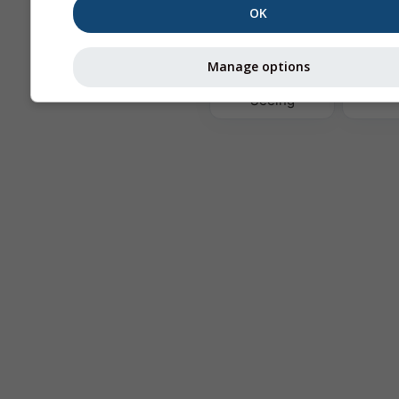
OK
Th
Manage options
Astronomy
Seeing