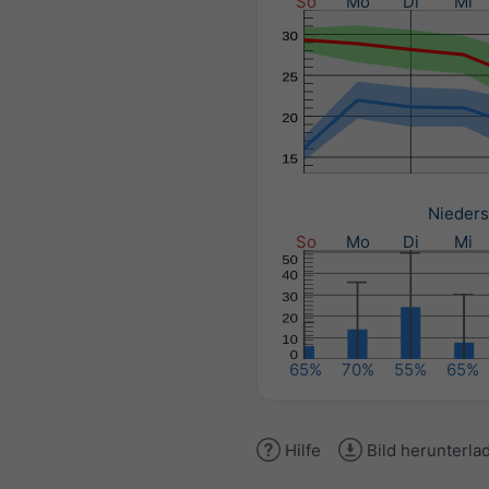
So
Mo
Di
Mi
Nieders
So
Mo
Di
Mi
65%
70%
55%
65%
Hilfe
Bild herunterla