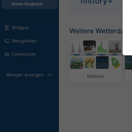
history+
Anal
Klima-Vergleich
Widgets
Weitere Wetterdate
Neuigkeiten
Community
Weniger anzeigen
history+