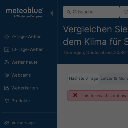
Vergleichen Sie
7-Tage-Wetter
dem Klima für
10-Tage-Wetter
Thüringen
,
Deutschland
,
50.36°
Wetter heute
Webcams
Nächste 6 Tage
Letzte 12 Mon
Wetterkarten
This forecast is not ava
Produkte
Vorhersage