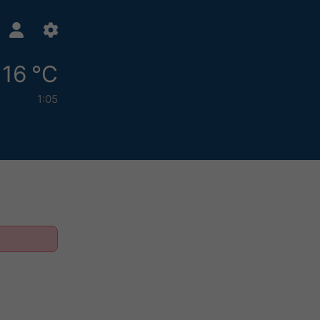
16 °C
1:05