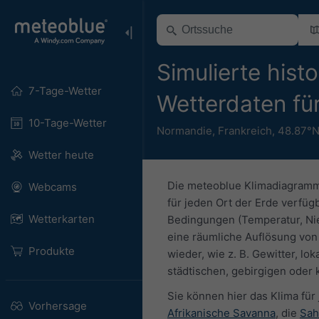
Simulierte hist
7-Tage-Wetter
Wetterdaten fü
10-Tage-Wetter
Normandie
,
Frankreich
,
48.87°N
Wetter heute
Die meteoblue Klimadiagramme
Webcams
für jeden Ort der Erde verfü
Wetterkarten
Bedingungen (Temperatur, Nie
eine räumliche Auflösung von 
Produkte
wieder, wie z. B. Gewitter, lo
städtischen, gebirgigen oder
Sie können hier das Klima für
Vorhersage
Afrikanische Savanna
, die
Sah