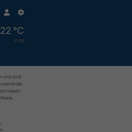
22 °C
11:10
n und sind
 erwartende
aten haben
ffekte
-
n.