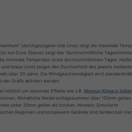
maximum" (durchgezogene rote Linie) zeigt die maximale Temp
 Ézy-sur-Eure. Ebenso zeigt das "durchschnittliche Tagesminim
die minimale Temperatur eines durchschnittlichen Tages. Heiß
te und blaue Linie) zeigen den Durchschnitt des jeweils heißest
nats über 30 Jahre. Die Windgeschwindigkeit wird standardmäß
 der Grafik aktiviert werden.
 nützlich um saisonale Effekte wie z.B.
Monsun Klima in Indie
können. Monatliche Niederschlagssummen über 150mm gelten a
en unter 30mm gelten als trocken. Hinweis: Simulierte
schen Regionen und komplexem Gelände sind tendenziell nied