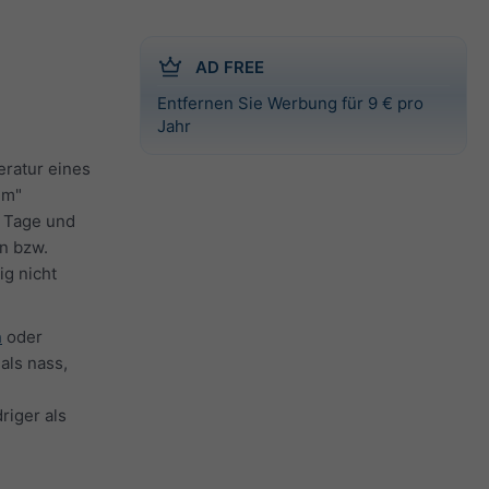
AD FREE
Entfernen Sie Werbung für 9 € pro
Jahr
eratur eines
um"
e Tage und
en bzw.
ig nicht
n
oder
ls nass,
riger als