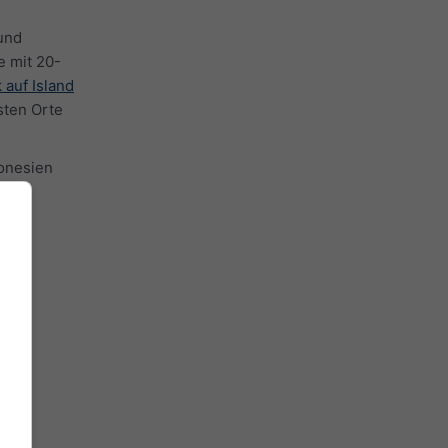
und
e mit 20-
 auf Island
sten Orte
donesien