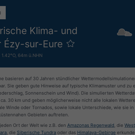
orische Klima- und
r Ézy-sur-Eure
 1.42°O,
64m ü.NHN
 basieren auf 30 Jahren stündlicher Wettermodellsimulatione
gbar. Sie geben gute Hinweise auf typische Klimamuster und zu
derschlag, Sonnenschein und Wind). Die simulierten Wetterd
ca. 30 km und geben möglicherweise nicht alle lokalen Wettere
kale Winde oder Tornados, sowie lokale Unterschiede, wie sie in
 küstennahen Gebieten auftreten.
 jeden Ort der Welt wie z.B. den
Amazonas Regenwald
, die
West
ara
, die
Siberische Tundra
oder das
Himalaya-Gebirge
erkunde