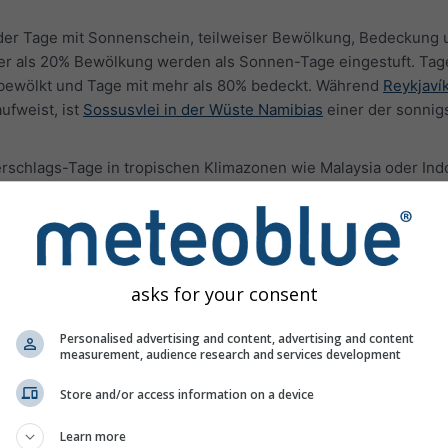
l der Tage mit Sonnenschein, teilweiser Bewölkung, Bedeckung 
er als 20% Bewölkung werden als Sonnen-Tage eingestuft. Tag
 bewölkt und Tage mit mehr als 80% bedeckt. Während
Reykjavík
fweist, ist
Sossusvlei in der Wüste Namibias
einer der sonnig
erschlags-Tage in tropischen Klimazonen wie Malaysia oder In
is zu 2 überschätzt werden.
uren
asks for your consent
Personalised advertising and content, advertising and content
measurement, audience research and services development
Store and/or access information on a device
Learn more