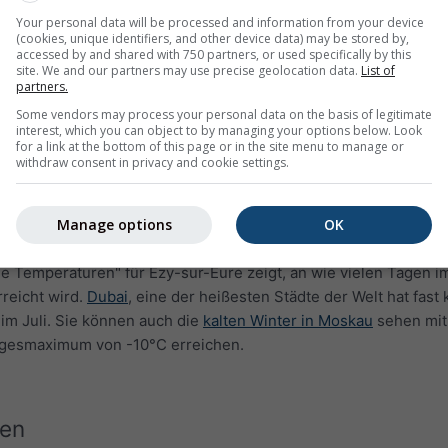
Your personal data will be processed and information from your device
(cookies, unique identifiers, and other device data) may be stored by,
accessed by and shared with 750 partners, or used specifically by this
site. We and our partners may use precise geolocation data.
List of
partners.
Some vendors may process your personal data on the basis of legitimate
interest, which you can object to by managing your options below. Look
for a link at the bottom of this page or in the site menu to manage or
withdraw consent in privacy and cookie settings.
Manage options
OK
 Temperaturen" für Ézy-sur-Eure zeigt, an wie vielen Tagen i
reicht wird.
Dubai
, eine der heißesten Städte der Welt hat fast
im Juli. Sie können auch die
kalten Winter in Moskau
sehen mit
Tagesmaximum von -10°C erreichen.
en