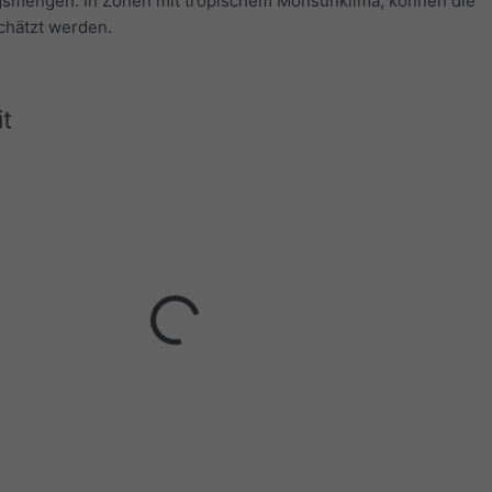
smengen. In Zonen mit tropischem Monsunklima, können die
hätzt werden.
t