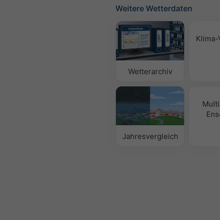
Weitere Wetterdaten
Klima-
Wetterarchiv
Mult
Ens
Jahresvergleich