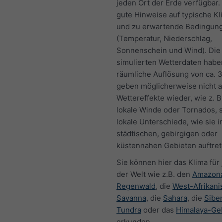
jeden Ort der Erde verfügbar.
gute Hinweise auf typische K
und zu erwartende Bedingun
(Temperatur, Niederschlag,
Sonnenschein und Wind). Die
simulierten Wetterdaten habe
räumliche Auflösung von ca. 
geben möglicherweise nicht al
Wettereffekte wieder, wie z. B
lokale Winde oder Tornados, 
lokale Unterschiede, wie sie i
städtischen, gebirgigen oder
küstennahen Gebieten auftret
Sie können hier das Klima für
der Welt wie z.B. den
Amazon
Regenwald
, die
West-Afrikani
Savanna
, die
Sahara
, die
Sibe
Tundra
oder das
Himalaya-Ge
erkunden.