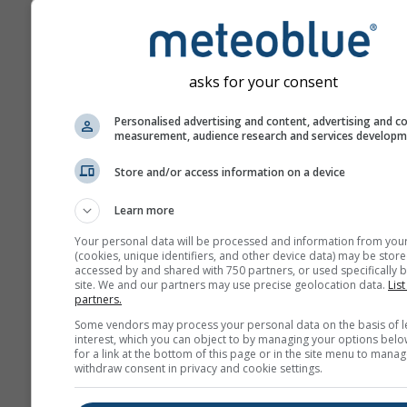
kann in den Einstellungen (ob
geändert werden.
asks for your consent
Windrose
Personalised advertising and content, advertising and c
measurement, audience research and services develop
Store and/or access information on a device
Learn more
Your personal data will be processed and information from you
(cookies, unique identifiers, and other device data) may be store
accessed by and shared with 750 partners, or used specifically b
site. We and our partners may use precise geolocation data.
List
partners.
Some vendors may process your personal data on the basis of l
interest, which you can object to by managing your options belo
for a link at the bottom of this page or in the site menu to manag
withdraw consent in privacy and cookie settings.