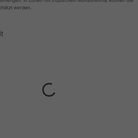
smengen. In Zonen mit tropischem Monsunklima, können die
hätzt werden.
t