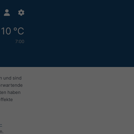
10 °C
7:00
n und sind
 erwartende
aten haben
ffekte
-
n.