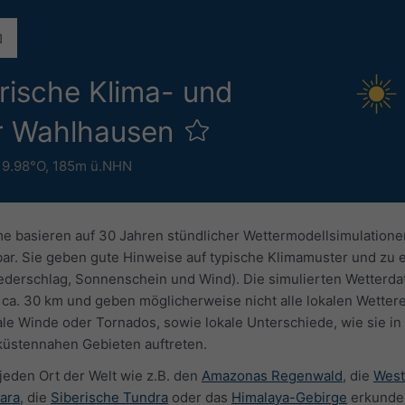
orische Klima- und
ür Wahlhausen
 9.98°O,
185m ü.NHN
 basieren auf 30 Jahren stündlicher Wettermodellsimulatione
gbar. Sie geben gute Hinweise auf typische Klimamuster und zu
derschlag, Sonnenschein und Wind). Die simulierten Wetterd
ca. 30 km und geben möglicherweise nicht alle lokalen Wettere
kale Winde oder Tornados, sowie lokale Unterschiede, wie sie in
 küstennahen Gebieten auftreten.
 jeden Ort der Welt wie z.B. den
Amazonas Regenwald
, die
West
ara
, die
Siberische Tundra
oder das
Himalaya-Gebirge
erkunde