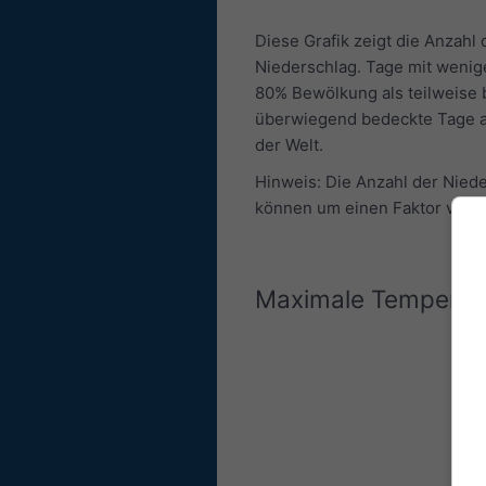
Diese Grafik zeigt die Anzah
Niederschlag. Tage mit wenig
80% Bewölkung als teilweise
überwiegend bedeckte Tage au
der Welt.
Hinweis: Die Anzahl der Nied
können um einen Faktor von b
Maximale Temperat