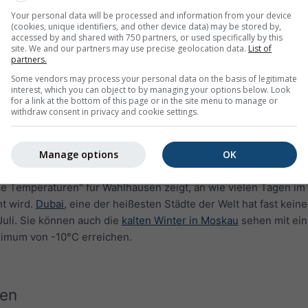
Your personal data will be processed and information from your device
(cookies, unique identifiers, and other device data) may be stored by,
accessed by and shared with 750 partners, or used specifically by this
site. We and our partners may use precise geolocation data.
List of
partners.
Some vendors may process your personal data on the basis of legitimate
interest, which you can object to by managing your options below. Look
for a link at the bottom of this page or in the site menu to manage or
withdraw consent in privacy and cookie settings.
Manage options
OK
 Temperaturen" für Wahlhausen zeigt, an wie vielen Tagen im
t wird.
Dubai
, eine der heißesten Städte der Welt hat fast kein
uli. Sie können auch die
kalten Winter in Moskau
sehen mit ein
ximum von -10°C erreichen.
en