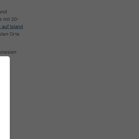
und
e mit 20-
 auf Island
sten Orte
donesien