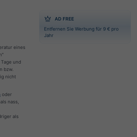
AD FREE
Entfernen Sie Werbung für 9 € pro
Jahr
eratur eines
m"
e Tage und
en bzw.
ig nicht
n
oder
ls nass,
riger als