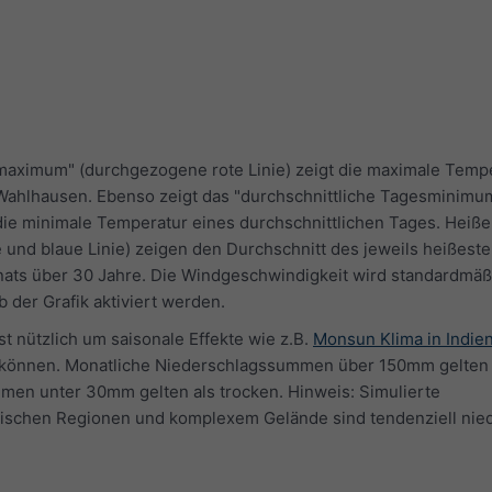
maximum" (durchgezogene rote Linie) zeigt die maximale Temp
 Wahlhausen. Ebenso zeigt das "durchschnittliche Tagesminimu
die minimale Temperatur eines durchschnittlichen Tages. Heiß
te und blaue Linie) zeigen den Durchschnitt des jeweils heißest
nats über 30 Jahre. Die Windgeschwindigkeit wird standardmäß
 der Grafik aktiviert werden.
 nützlich um saisonale Effekte wie z.B.
Monsun Klima in Indie
können. Monatliche Niederschlagssummen über 150mm gelten a
en unter 30mm gelten als trocken. Hinweis: Simulierte
schen Regionen und komplexem Gelände sind tendenziell nied