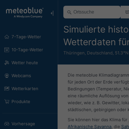
Simulierte hist
7-Tage-Wetter
Wetterdaten f
10-Tage-Wetter
Thüringen
,
Deutschland
,
51.3°N
Wetter heute
Die meteoblue Klimadiagramme
Webcams
für jeden Ort der Erde verfü
Wetterkarten
Bedingungen (Temperatur, Nie
eine räumliche Auflösung von 
Produkte
wieder, wie z. B. Gewitter, lo
städtischen, gebirgigen oder
Sie können hier das Klima für
Vorhersage
Afrikanische Savanna
, die
Sah