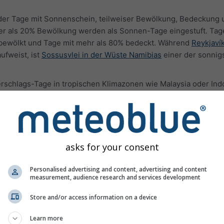
l der Tage mit Sonnenschein, teilweiser Bewölkung, Bedeckung 
er als 20% Bewölkung werden als Sonnen-Tage eingestuft. Tag
 bewölkt und Tage mit mehr als 80% bedeckt. Während
Reykjavík
fweist, ist
Sossusvlei in der Wüste Namibias
einer der sonnig
erschlags-Tage in tropischen Klimazonen wie Malaysia oder In
is zu 2 überschätzt werden.
uren
asks for your consent
Personalised advertising and content, advertising and content
measurement, audience research and services development
Store and/or access information on a device
Learn more