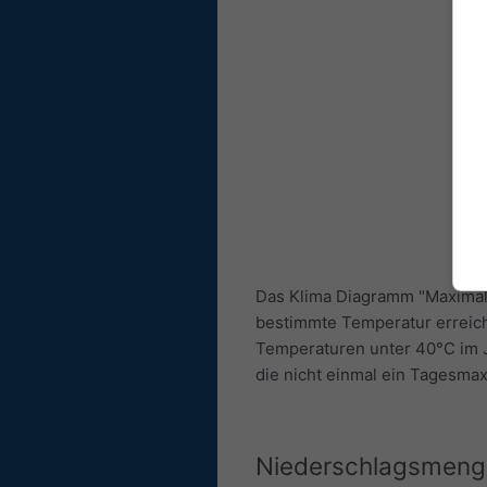
Das Klima Diagramm "Maximale
bestimmte Temperatur erreich
Temperaturen unter 40°C im J
die nicht einmal ein Tagesma
Niederschlagsmeng