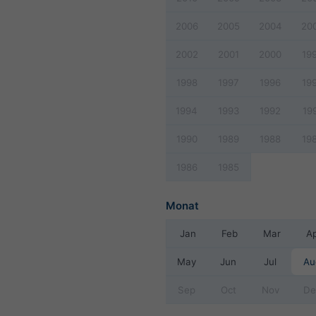
2006
2005
2004
20
2002
2001
2000
19
1998
1997
1996
19
1994
1993
1992
19
1990
1989
1988
19
1986
1985
Monat
Jan
Feb
Mar
A
May
Jun
Jul
Au
Sep
Oct
Nov
De