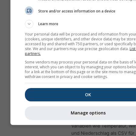
Höhe der Gitterzelle find
Store and/or access information on a device
neben den Koordinaten.
Das "15-Tage"-Diagramm 
Learn more
stündliche Daten. Für ei
Your personal data will be processed and information from you
gibt es tägliche Aggregat
(cookies, unique identifiers, and other device data) may be store
accessed by and shared with 750 partners, or used specifically b
Minimal-, Maximal- und
site. We and our partners may use precise geolocation data.
List
Durchschnittswerte. Für 
partners.
6 Monate gibt es monatli
Some vendors may process your personal data on the basis of l
interest, which you can object to by managing your options belo
Aggregationen.
for a link at the bottom of this page or in the site menu to manag
withdraw consent in privacy and cookie settings.
Wir bieten auch Rohdate
Kauf an. Bitte
kontaktiere
für weitere Informationen
OK
Stündliche historische Wetter
1940 für 45.83°N 6.81°O könn
Manage options
history+
erworben werden. La
Variablen wie Temperatur, Wi
und Niederschlag als CSV für 