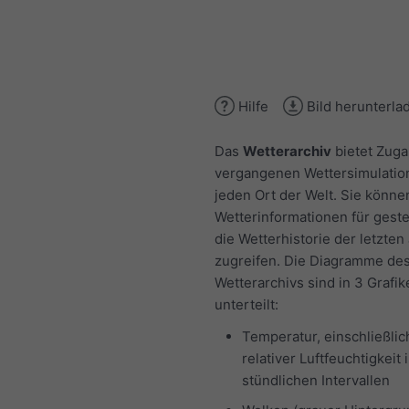
Hilfe
Bild herunterla
Das
Wetterarchiv
bietet Zuga
vergangenen Wettersimulatio
jeden Ort der Welt. Sie könne
Wetterinformationen für gest
die Wetterhistorie der letzten
zugreifen. Die Diagramme de
Wetterarchivs sind in 3 Grafik
unterteilt:
Temperatur, einschließlic
relativer Luftfeuchtigkeit 
stündlichen Intervallen