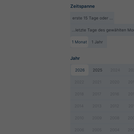
Zeitspanne
erste 15 Tage oder ...
...letzte Tage des gewählten Mo
1 Monat
1 Jahr
Jahr
2026
2025
2024
20
2022
2021
2020
20
2018
2017
2016
20
2014
2013
2012
20
2010
2009
2008
20
2006
2005
2004
20