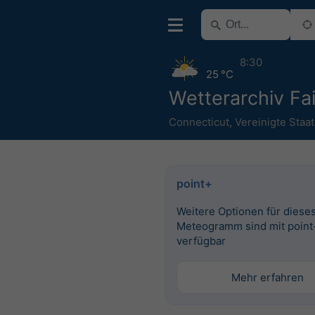
8:30
25 °C
Wetterarchiv Fai
Connecticut
,
Vereinigte Staa
point+
Weitere Optionen für diese
Meteogramm sind mit point
verfügbar
Mehr erfahren