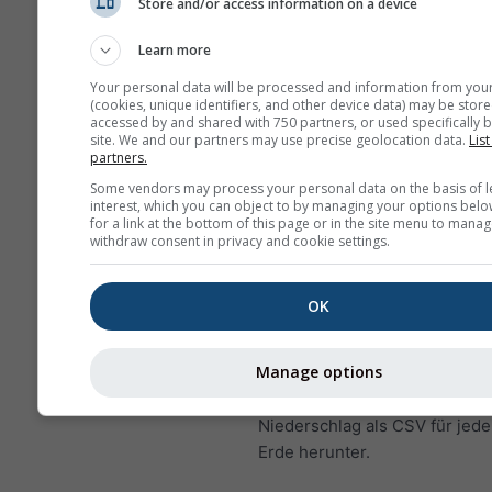
Store and/or access information on a device
Das "15-Tage"-Diagramm 
Learn more
stündliche Daten. Für ei
gibt es tägliche Aggregat
Your personal data will be processed and information from you
(cookies, unique identifiers, and other device data) may be store
Minimal-, Maximal- und
accessed by and shared with 750 partners, or used specifically b
Durchschnittswerte. Für 
site. We and our partners may use precise geolocation data.
List
partners.
6 Monate gibt es monatli
Aggregationen.
Some vendors may process your personal data on the basis of l
interest, which you can object to by managing your options belo
for a link at the bottom of this page or in the site menu to manag
Wir bieten auch Rohdate
withdraw consent in privacy and cookie settings.
Kauf an. Bitte
kontaktiere
für weitere Informationen
OK
Stündliche historische Wetter
1940 für Fairfield können mit
Manage options
erworben werden. Laden Sie 
wie Temperatur, Wind, Wolke
Niederschlag als CSV für jede
Erde herunter.