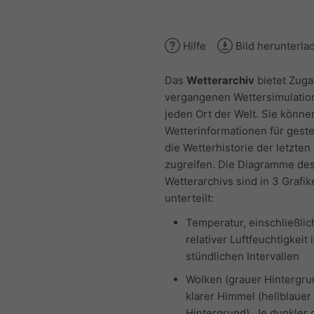
Hilfe
Bild herunterla
Das
Wetterarchiv
bietet Zuga
vergangenen Wettersimulatio
jeden Ort der Welt. Sie könne
Wetterinformationen für gest
die Wetterhistorie der letzten
zugreifen. Die Diagramme de
Wetterarchivs sind in 3 Grafik
unterteilt:
Temperatur, einschließlic
relativer Luftfeuchtigkeit 
stündlichen Intervallen
Wolken (grauer Hintergru
klarer Himmel (hellblauer
Hintergrund). Je dunkler 