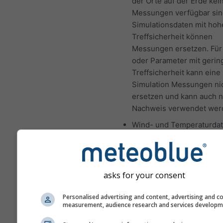
der Orte auf der Erde kei
Messungen verfügbar sin
Simulationsdaten mit hoh
Treffsicherheit können
Messungen ersetzen. Für
oder Parameter mit gerin
Treffsicherheit kann eine
Simulation Messungen ni
ersetzen und kann auch ni
Nachweis verwendet wer
Wind- und Temperaturda
werden mit der durchschn
Höhe der Gitterzelle bere
Daher können die Tempe
für Gebirgs- und Küstenr
asks for your consent
etwas von den Daten am 
gewählten Ort abweichen
Personalised advertising and content, advertising and c
measurement, audience research and services develop
Höhe der Gitterzelle find
neben den Koordinaten.