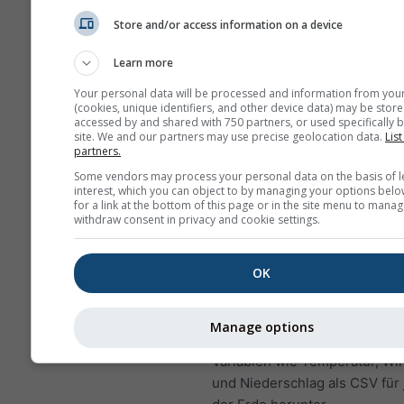
Höhe der Gitterzelle find
Store and/or access information on a device
neben den Koordinaten.
Das "15-Tage"-Diagramm 
Learn more
stündliche Daten. Für ei
Your personal data will be processed and information from you
gibt es tägliche Aggregat
(cookies, unique identifiers, and other device data) may be store
accessed by and shared with 750 partners, or used specifically b
Minimal-, Maximal- und
site. We and our partners may use precise geolocation data.
List
Durchschnittswerte. Für 
partners.
6 Monate gibt es monatli
Some vendors may process your personal data on the basis of l
Aggregationen.
interest, which you can object to by managing your options belo
for a link at the bottom of this page or in the site menu to manag
Wir bieten auch Rohdate
withdraw consent in privacy and cookie settings.
Kauf an. Bitte
kontaktiere
für weitere Informationen
OK
Stündliche historische Wetter
1940 für Walchensee können 
Manage options
history+
erworben werden. La
Variablen wie Temperatur, Wi
und Niederschlag als CSV für 