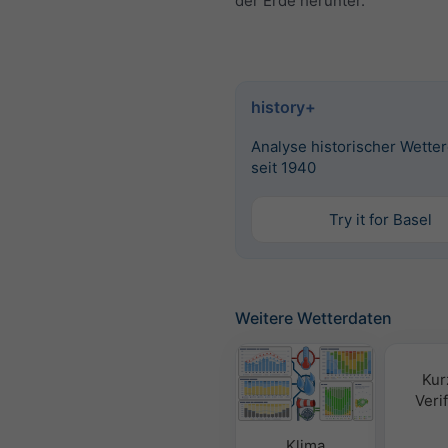
der Erde herunter.
history+
Analyse historischer Wette
seit 1940
Try it for Basel
Weitere Wetterdaten
Kur
Verif
Klima