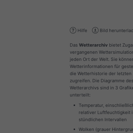
Hilfe
Bild herunterla
Das
Wetterarchiv
bietet Zuga
vergangenen Wettersimulatio
jeden Ort der Welt. Sie könne
Wetterinformationen für gest
die Wetterhistorie der letzten
zugreifen. Die Diagramme de
Wetterarchivs sind in 3 Grafik
unterteilt:
Temperatur, einschließlic
relativer Luftfeuchtigkeit 
stündlichen Intervallen
Wolken (grauer Hintergru