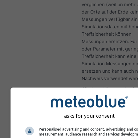
verglichen (weil an mehr 
der Orte auf der Erde kei
Messungen verfügbar sin
Simulationsdaten mit hoh
Treffsicherheit können
Messungen ersetzen. Für
oder Parameter mit gerin
Treffsicherheit kann eine
Simulation Messungen ni
ersetzen und kann auch ni
Nachweis verwendet wer
Wind- und Temperaturda
werden mit der durchschn
Höhe der Gitterzelle bere
Daher können die Tempe
asks for your consent
für Gebirgs- und Küstenr
etwas von den Daten am 
Personalised advertising and content, advertising and c
gewählten Ort abweichen
measurement, audience research and services develop