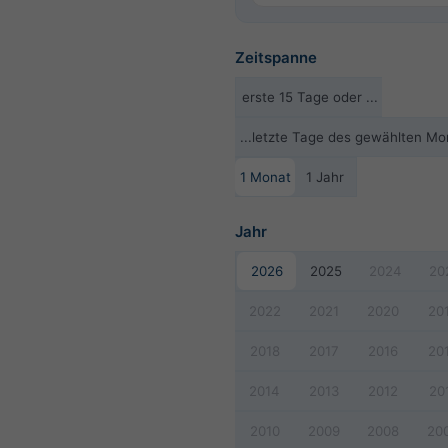
Zeitspanne
erste 15 Tage oder ...
...letzte Tage des gewählten Mo
1 Monat
1 Jahr
Jahr
2026
2025
2024
20
2022
2021
2020
20
2018
2017
2016
20
2014
2013
2012
20
2010
2009
2008
20