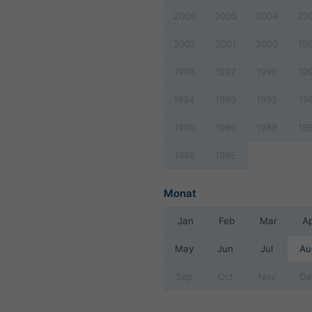
2006
2005
2004
20
2002
2001
2000
19
1998
1997
1996
19
1994
1993
1992
19
1990
1989
1988
19
1986
1985
Monat
Jan
Feb
Mar
A
May
Jun
Jul
Au
Sep
Oct
Nov
De