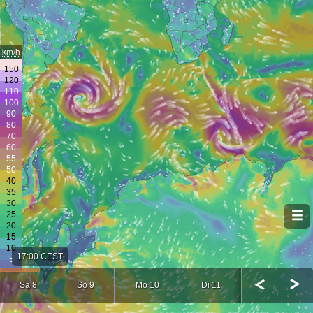
km/h
17:00 CEST
Sa 8
So 9
Mo 10
Di 11