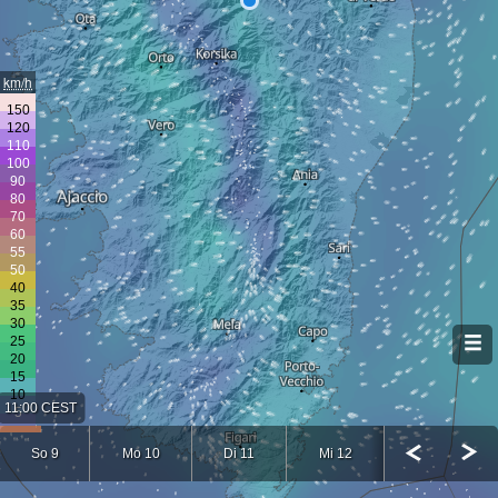
km/h
11:00 CEST
So 9
Mo 10
Di 11
Mi 12