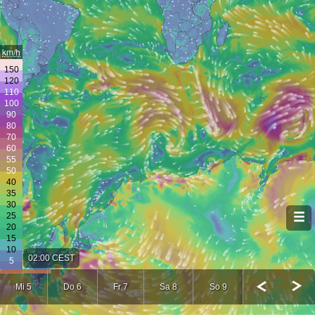
km/h
02:00 CEST
Mi 5
Do 6
Fr 7
Sa 8
So 9