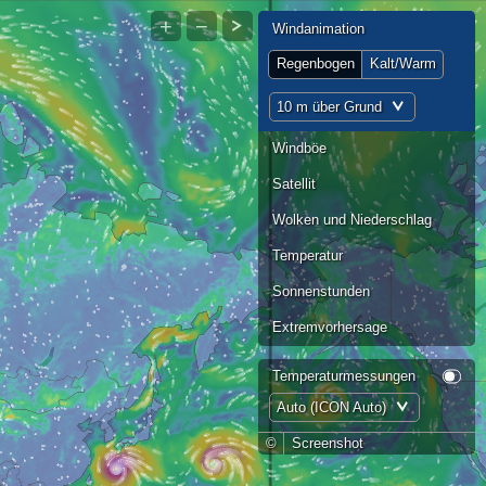
+
−
Windanimation
Regenbogen
Kalt/Warm
10 m über Grund
Windböe
Satellit
Wolken und Niederschlag
Temperatur
Sonnenstunden
Extremvorhersage
Temperaturmessungen
Auto (ICON Auto)
©
Screenshot