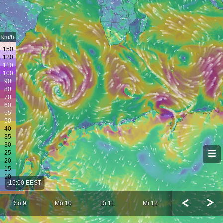
km/h
15:00 EEST
So 9
Mo 10
Di 11
Mi 12