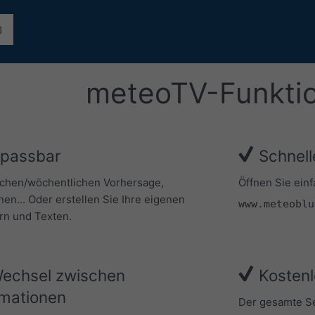
meteoTV-Funkti
npassbar
Schnell
ichen/wöchentlichen Vorhersage,
Öffnen Sie ein
nen... Oder erstellen Sie Ihre eigenen
www.meteoblu
ern und Texten.
Wechsel zwischen
Kostenl
rmationen
Der gesamte Ser