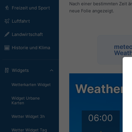
Nach einer bestimmten Zeit än
Freizeit und Sport
neue Folie angezeigt.
Luftfahrt
Landwirtschaft
meteo
Historie und Klima
Weath
Widgets
Wetterkarten Widget
Widget Urbane
Karten
Wetter Widget 3h
Wetter Widget Tag