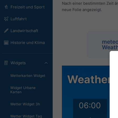
Nach einer bestimmten Zeit än
Freizeit und Sport
neue Folie angezeigt.
Luftfahrt
Landwirtschaft
meteo
Historie und Klima
Weath
Widgets
Wetterkarten Widget
Widget Urbane
Karten
Wetter Widget 3h
Wetter Widget Tag