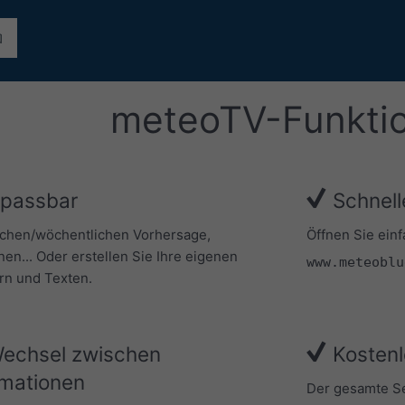
meteoTV-Funkti
npassbar
Schnell
ichen/wöchentlichen Vorhersage,
Öffnen Sie ein
nen... Oder erstellen Sie Ihre eigenen
www.meteoblu
ern und Texten.
Wechsel zwischen
Kostenl
rmationen
Der gesamte Ser