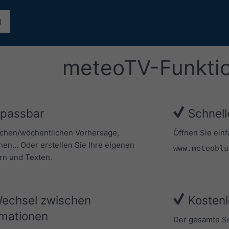
meteoTV-Funkti
npassbar
Schnell
ichen/wöchentlichen Vorhersage,
Öffnen Sie ein
nen... Oder erstellen Sie Ihre eigenen
www.meteoblu
ern und Texten.
Wechsel zwischen
Kostenl
rmationen
Der gesamte Ser