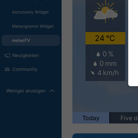
Astronomy Widget
Meteogramm Widget
meteoTV
Neuigkeiten
Community
Weniger anzeigen