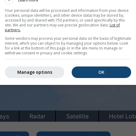
Learn more
Your personal data will be processed and information from your device
(cookies, unique identifiers, and other device data) may be stored by,
accessed by and shared with 750 partners, or used specifically by this
site. We and our partners may use precise geolocation data.
List of
partners.
Some vendors may process your personal data on the basis of legitimate
interest, which you can object to by managing your options below. Look
for a link at the bottom of this page or in the site menu to manage or
withdraw consent in privacy and cookie settings.
Manage options
OK