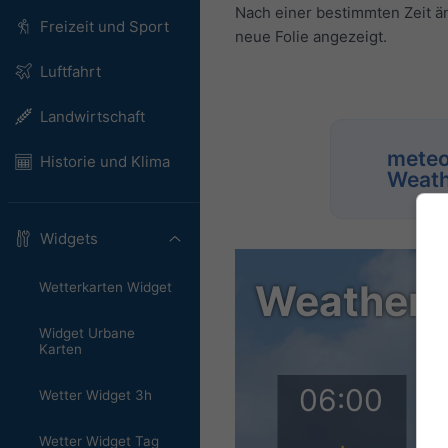
Nach einer bestimmten Zeit än
Freizeit und Sport
neue Folie angezeigt.
Luftfahrt
Landwirtschaft
meteo
Historie und Klima
Weath
Widgets
Wetterkarten Widget
Widget Urbane
Karten
Wetter Widget 3h
Wetter Widget Tag