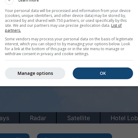
Learn more
Your personal data will be processed and information from your device
(cookies, unique identifiers, and other device data) may be stored by,
accessed by and shared with 750 partners, or used specifically by this
site. We and our partners may use precise geolocation data.
List of
partners.
Some vendors may process your personal data on the basis of legitimate
interest, which you can object to by managing your options below. Look
for a link at the bottom of this page or in the site menu to manage or
withdraw consent in privacy and cookie settings.
Manage options
OK