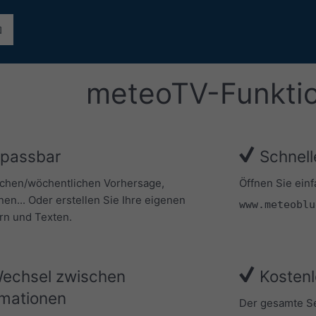
meteoTV-Funkti
npassbar
Schnell
ichen/wöchentlichen Vorhersage,
Öffnen Sie ein
nen... Oder erstellen Sie Ihre eigenen
www.meteoblu
ern und Texten.
Wechsel zwischen
Kostenl
rmationen
Der gesamte Ser