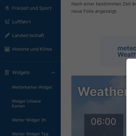
Nach einer bestimmten Zeit än
Freizeit und Sport
neue Folie angezeigt.
Luftfahrt
Landwirtschaft
meteo
Historie und Klima
Weath
Widgets
Wetterkarten Widget
Widget Urbane
Karten
Wetter Widget 3h
Wetter Widget Tag