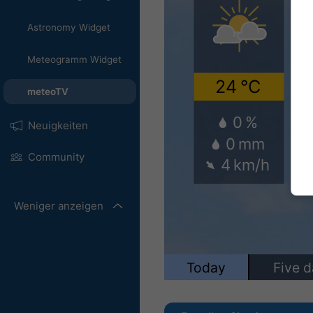
Astronomy Widget
Meteogramm Widget
meteoTV
Neuigkeiten
Community
Weniger anzeigen