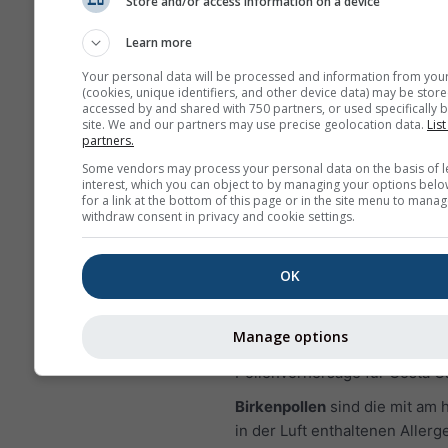
Stickstoffdioxid ist ein wichti
Store and/or access information on a device
Luftschadstoff, weil es zur Bi
Learn more
Ozon beiträgt, das erhebliche
Auswirkungen auf die mensch
Your personal data will be processed and information from you
(cookies, unique identifiers, and other device data) may be store
Gesundheit haben kann.
accessed by and shared with 750 partners, or used specifically b
site. We and our partners may use precise geolocation data.
List
NO₂ kann Lungenentzün
partners.
verursachen und die Immu
Some vendors may process your personal data on the basis of l
gegenüber Lungeninfekt
interest, which you can object to by managing your options belo
for a link at the bottom of this page or in the site menu to manag
reduzieren
withdraw consent in privacy and cookie settings.
NO₂ kann Probleme wie K
Husten, Erkältungen, Gri
OK
Bronchitis verursachen
Für Europa enthält das Mete
Manage options
viertes Diagramm, welches di
Pollenvorhersage für Costa Ca
Birkenpollen
sind die mit am 
in der Luft enthaltenen Allerg