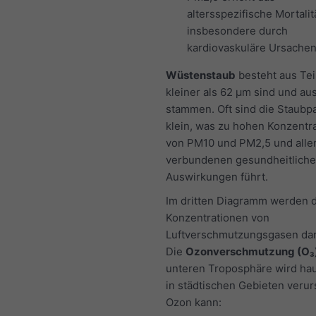
altersspezifische Mortalitä
insbesondere durch
kardiovaskuläre Ursachen
Wüstenstaub
besteht aus Tei
kleiner als 62 μm sind und a
stammen. Oft sind die Staubpa
klein, was zu hohen Konzentr
von PM10 und PM2,5 und alle
verbundenen gesundheitlich
Auswirkungen führt.
Im dritten Diagramm werden d
Konzentrationen von
Luftverschmutzungsgasen darg
Die
Ozonverschmutzung (O₃
unteren Troposphäre wird hau
in städtischen Gebieten verur
Ozon kann: