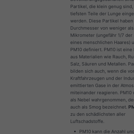
Partikel, die klein genug sind,
tiefsten Teile der Lunge eing
werden. Diese Partikel haben
Durchmesser von weniger als
Mikrometer (ungefähr 1/7 der
eines menschlichen Haares) u
PM10 definiert. PM10 ist ein
aus Materialien wie Rauch, Ru
Salz, Säuren und Metallen. Par
bilden sich auch, wenn die vo
Kraftfahrzeugen und der Indus
emittierten Gase in der Atmo
miteinander reagieren. PM10 
als Nebel wahrgenommen, d
auch als Smog bezeichnet.
P
zu den schädlichsten aller
Luftschadstoffe.
PM10 kann die Anzahl un