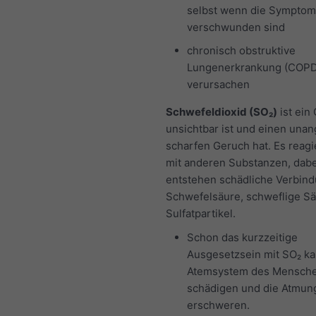
selbst wenn die Sympto
verschwunden sind
chronisch obstruktive
Lungenerkrankung (COPD
verursachen
Schwefeldioxid (SO₂)
ist ein
unsichtbar ist und einen un
scharfen Geruch hat. Es reagie
mit anderen Substanzen, dabe
entstehen schädliche Verbin
Schwefelsäure, schweflige S
Sulfatpartikel.
Schon das kurzzeitige
Ausgesetzsein mit SO₂ k
Atemsystem des Mensch
schädigen und die Atmun
erschweren.