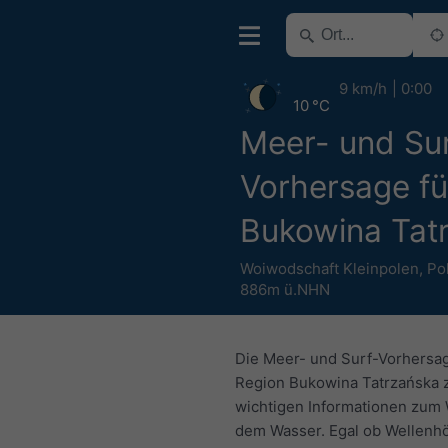
9 km/h
0:00
10 °C
Meer- und Sur
Vorhersage fü
Bukowina Tat
Woiwodschaft Kleinpolen
,
Po
886m ü.NHN
Die Meer- und Surf-Vorhersag
Region Bukowina Tatrzańska z
wichtigen Informationen zum 
dem Wasser. Egal ob Wellenh