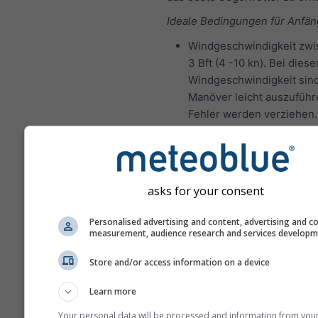
Ideale Bedingungen für Anfän
Windgeschwindigkeit zwi
3 Bft (4 -10 kn). Bei diese
Windgeschwindigkeit sind
Manöver leicht auszuführ
Fehler werden verziehen.
Signifikante Wellenhöhe 0
Ideale Segelbedingungen für 
Segler:
asks for your consent
Windgeschwindigkeit zwi
5 Bft (10-21 kn). Bei diese
Personalised advertising and content, advertising and c
measurement, audience research and services develop
Windgeschwindigkeit erf
die Manöver mehr Kraft u
Store and/or access information on a device
bessere Koordination, um
Schäden und Verletzunge
Learn more
vermeiden.
Your personal data will be processed and information from you