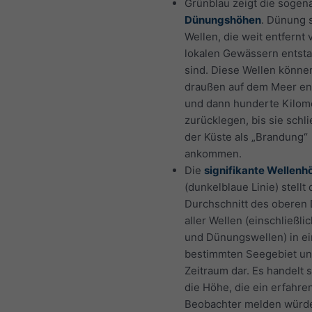
Grünblau zeigt die sogen
Dünungshöhen
. Dünung s
Wellen, die weit entfernt
lokalen Gewässern entst
sind. Diese Wellen könne
draußen auf dem Meer en
und dann hunderte Kilom
zurücklegen, bis sie schli
der Küste als „Brandung“
ankommen.
Die
signifikante Wellenh
(dunkelblaue Linie) stellt
Durchschnitt des oberen D
aller Wellen (einschließli
und Dünungswellen) in e
bestimmten Seegebiet u
Zeitraum dar. Es handelt 
die Höhe, die ein erfahre
Beobachter melden würde