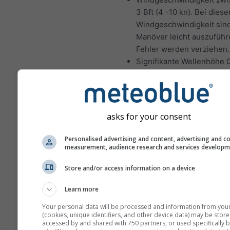
3 Bft (4 -10 kn). Bei diese
Windgeschwindigkeit sind
Manöver leicht auszuführ
Fehler werden verziehen.
Signifikante Wellenhöhe 0
Ideale Segelbedingungen für 
Segler:
Windgeschwindigkeit zwi
asks for your consent
5 Bft (10-21 kn). Bei diese
Windgeschwindigkeit erf
Personalised advertising and content, advertising and c
measurement, audience research and services develop
die Manöver mehr Kraft u
bessere Koordination, um
Store and/or access information on a device
Schäden und Verletzunge
vermeiden.
Learn more
Die signifikante Wellenhö
Your personal data will be processed and information from you
zwischen 1 und 2 Metern,
(cookies, unique identifiers, and other device data) may be store
unter bestimmten Bedin
accessed by and shared with 750 partners, or used specifically b