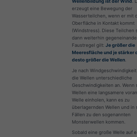
Wellenbildung ist der Wind
. 
erzeugt eine Bewegung der
Wasserteilchen, wenn er mit 
Oberfläche in Kontakt kommt
(Windstress). Diese Teilchen 
dann weiterhin gegeneinander
Faustregel gilt:
Je größer die
Meeresfläche und je stärker 
desto größer die Wellen
.
Je nach Windgeschwindigkei
die Wellen unterschiedliche
Geschwindigkeiten an. Wenn 
Wellen eine langsamere vor
Welle einholen, kann es zu
überlagernden Wellen und in 
Fällen zu den sogenannten
Monsterwellen kommen.
Sobald eine große Welle auf e