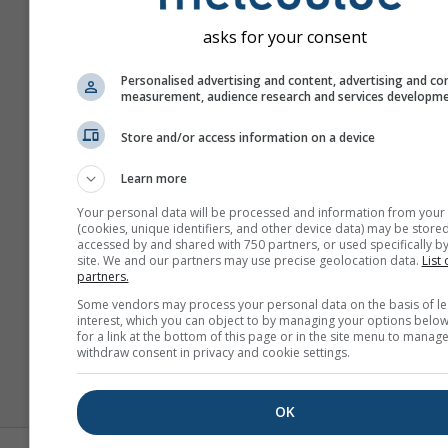
La Savina
Inseln
asks for your consent
1
2
3
4
Nächste »
79
Personalised advertising and content, advertising and co
measurement, audience research and services developm
Store and/or access information on a device
Learn more
Your personal data will be processed and information from your
(cookies, unique identifiers, and other device data) may be stored
accessed by and shared with 750 partners, or used specifically by
site. We and our partners may use precise geolocation data.
List 
partners.
Some vendors may process your personal data on the basis of le
interest, which you can object to by managing your options below
for a link at the bottom of this page or in the site menu to manage
withdraw consent in privacy and cookie settings.
OK