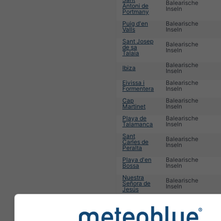
Balearische
Antoni de
Inseln
Portmany
Puig d'en
Balearische
Valls
Inseln
Sant Josep
Balearische
de sa
Inseln
Talaia
Balearische
Ibiza
Inseln
Eivissa i
Balearische
Formentera
Inseln
Cap
Balearische
Martinet
Inseln
Playa de
Balearische
Talamanca
Inseln
Sant
Balearische
Carles de
Inseln
Peralta
Playa d'en
Balearische
Bossa
Inseln
Nuestra
Balearische
Señora de
Inseln
Jesús
Balearische
Es Cubells
Inseln
Balearische