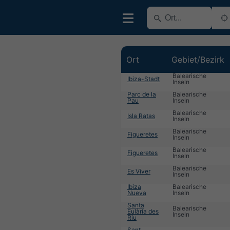
Ort
Gebiet/Bezirk
Balearische
Ibiza-Stadt
Inseln
Parc de la
Balearische
Pau
Inseln
Balearische
Isla Ratas
Inseln
Balearische
Figueretes
Inseln
Balearische
Figueretes
Inseln
Balearische
Es Viver
Inseln
Ibiza
Balearische
Nueva
Inseln
Santa
Balearische
Eulària des
Inseln
Riu
Sant