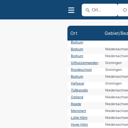
Ort
Gebiet/Bez
Borkum
Borkum
Niedersachse
Borkum
Niedersachse
Uithuizermeeden
Groningen
Roodeschool
Groningen
Borkum
Niedersachse
Hefswal
Groningen
Tüßkendör
Niedersachse
Ostland
Niedersachse
Reede
Niedersachse
Memmert
Niedersachse
Lütje Hörn
Niedersachse
Hoge Hörn
Niedersachse