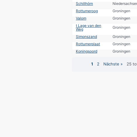
Schillhörn
Niedersachse
Rottumeroog
Groningen
Valom
Groningen
t Lage van den
Groningen
Weg
Simonszand
Groningen
Rottumerplaat
Groningen
Koningsoord
Groningen
1
2
Nächste »
25 to