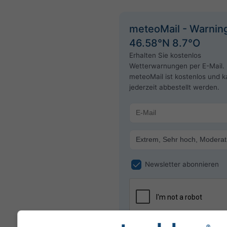
meteoMail - Warning
46.58°N 8.7°O
Erhalten Sie kostenlos
Wetterwarnungen per E-Mail.
meteoMail ist kostenlos und 
jederzeit abbestellt werden.
Newsletter abonnieren