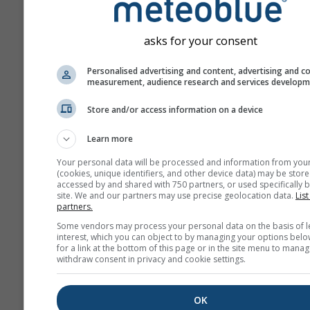
asks for your consent
Personalised advertising and content, advertising and c
measurement, audience research and services develop
Wir geben Ihre E-Mail-Adresse nic
Dritte weiter, wie in unserer
Store and/or access information on a device
Datenschutzrichtlinie
beschrieben
die Verwendung von meteoblue Di
stimmen Sie unseren
AGB
zu. Ihre
Learn more
Adresse wird auch mit anderen me
Your personal data will be processed and information from you
Diensten verwendbar sein.
(cookies, unique identifiers, and other device data) may be store
accessed by and shared with 750 partners, or used specifically b
site. We and our partners may use precise geolocation data.
List
partners.
Weitere Wetterdaten
Some vendors may process your personal data on the basis of l
interest, which you can object to by managing your options belo
for a link at the bottom of this page or in the site menu to manag
withdraw consent in privacy and cookie settings.
whe
OK
Wetterkarten