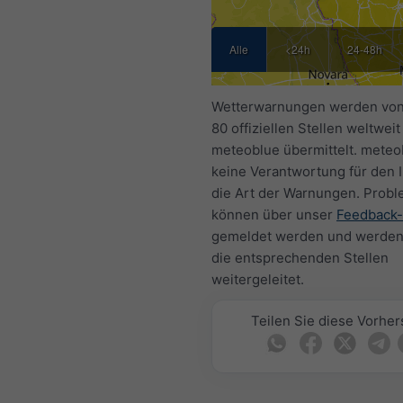
Alle
<24h
24-48h
Wetterwarnungen werden von
80 offiziellen Stellen weltweit
meteoblue übermittelt. meteob
keine Verantwortung für den I
die Art der Warnungen. Prob
können über unser
Feedback-
gemeldet werden und werden
die entsprechenden Stellen
weitergeleitet.
Teilen Sie diese Vorhe