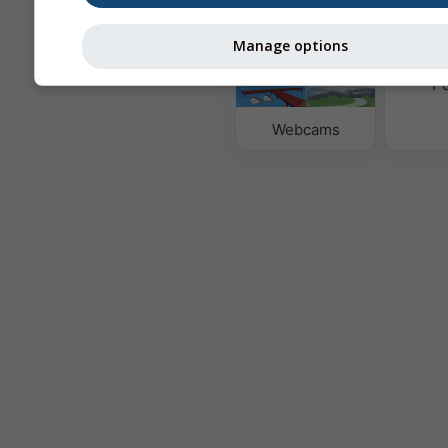
Manage options
Luftqua
Po
Webcams