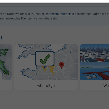
t an Dritte weiter, wie in unserer
Datenschutzrichtlinie
beschrieben. Durch die 
eren meteoblue Diensten verwendbar sein.
n
where2go
We