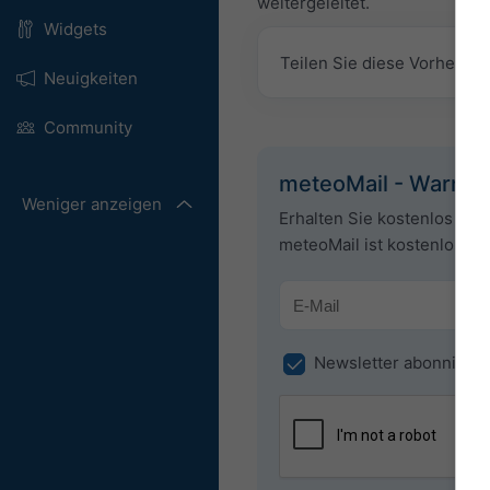
weitergeleitet.
Widgets
Teilen Sie diese Vorhersa
Neuigkeiten
Community
meteoMail - Warnin
Weniger anzeigen
Erhalten Sie kostenlos Wet
meteoMail ist kostenlos un
Newsletter abonniere