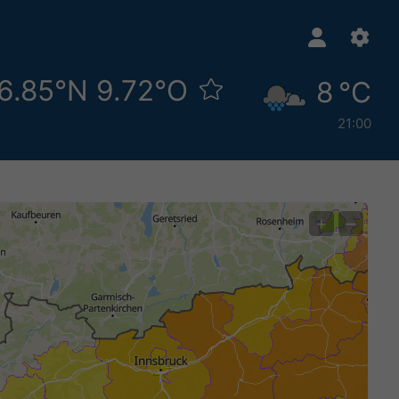
46.85°N 9.72°O
8 °C
21:00
+
−