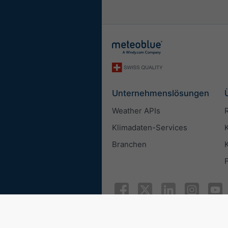
Unternehmenslösungen
Weather APIs
Klimadaten-Services
Branchen
© 2026 meteoblue
ISO