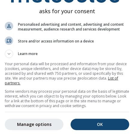
asks for your consent
ge
Personalised advertising and content, advertising and content
measurement, audience research and services development
Store and/or access information on a device
gs für 46.85°N 9.72°O
Learn more
terwarnungen per E-Mail.
Your personal data will be processed and information from your device
d kann jederzeit abbestellt werden.
(cookies, unique identifiers, and other device data) may be stored by,
accessed by and shared with 750 partners, or used specifically by this
site. We and our partners may use precise geolocation data.
List of
partners.
Some vendors may process your personal data on the basis of legitimate
interest, which you can object to by managing your options below. Look
n
for a link at the bottom of this page or in the site menu to manage or
withdraw consent in privacy and cookie settings.
Manage options
OK