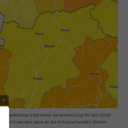
lt. meteoblue trägt keine Verantwortung für den Inhalt
en und werden dann an die entsprechenden Stellen