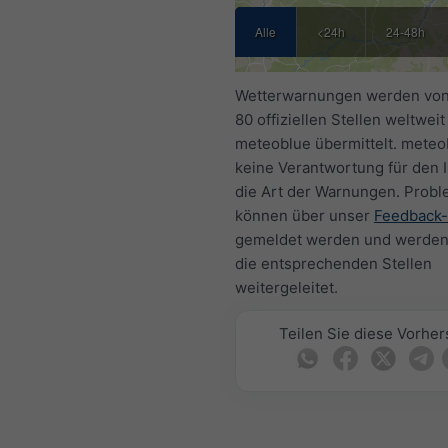
Alle
<24h
24-48h
Wetterwarnungen werden von
80 offiziellen Stellen weltweit
meteoblue übermittelt. meteob
keine Verantwortung für den I
die Art der Warnungen. Prob
können über unser
Feedback-
gemeldet werden und werden
die entsprechenden Stellen
weitergeleitet.
Teilen Sie diese Vorhe