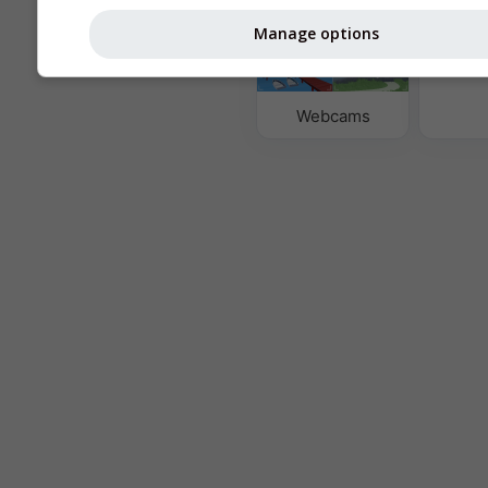
Manage options
Luftqua
Po
Webcams