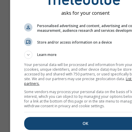
asks for your consent
Personalised advertising and content, advertising and c
Wir geben Ihre E-Mail-Adresse nic
measurement, audience research and services develop
Dritte weiter, wie in unserer
Datenschutzrichtlinie
beschrieben
Store and/or access information on a device
die Verwendung von meteoblue Di
stimmen Sie unseren
AGB
zu. Ihre
Learn more
Adresse wird auch mit anderen me
Diensten verwendbar sein.
Your personal data will be processed and information from you
(cookies, unique identifiers, and other device data) may be store
accessed by and shared with 750 partners, or used specifically b
site. We and our partners may use precise geolocation data.
List
partners.
Weitere Wetterdaten
Some vendors may process your personal data on the basis of l
interest, which you can object to by managing your options belo
for a link at the bottom of this page or in the site menu to manag
whe
withdraw consent in privacy and cookie settings.
OK
Wetterkarten