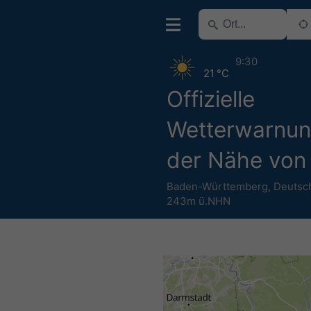
9:30
21 °C
Offizielle
Wetterwarnun
der Nähe von I
Baden-Württemberg
,
Deutsc
243m ü.NHN