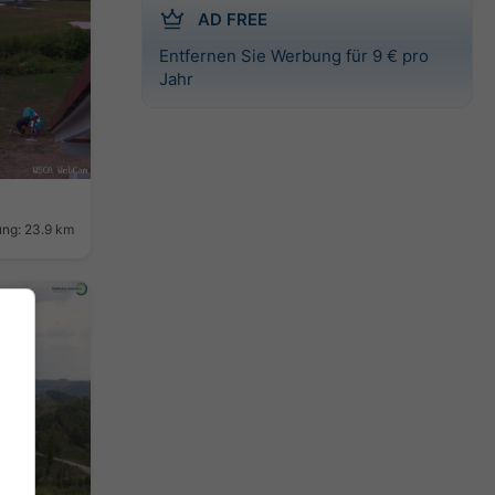
AD FREE
Entfernen Sie Werbung für 9 € pro
Jahr
ung: 23.9 km