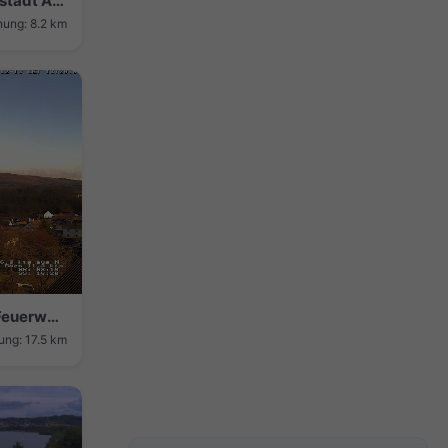
Colbe › South-west: Marburg-Schönstadt Airport
nung: 8.2 km
Dautphetal › North-east: Freiwillige Feuerwehr Holzhausen
ung: 17.5 km