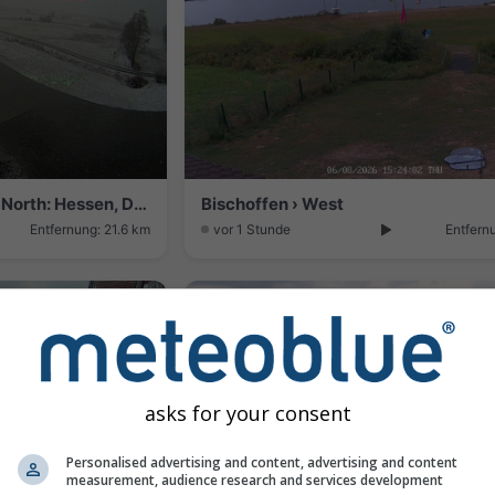
Bad Endbach: Bottenhorn › North: Hessen, Deutschland: Flugplatz - EDGT
Bischoffen › West
Entfernung: 21.6 km
vor 1 Stunde
Entfern
asks for your consent
Personalised advertising and content, advertising and content
measurement, audience research and services development