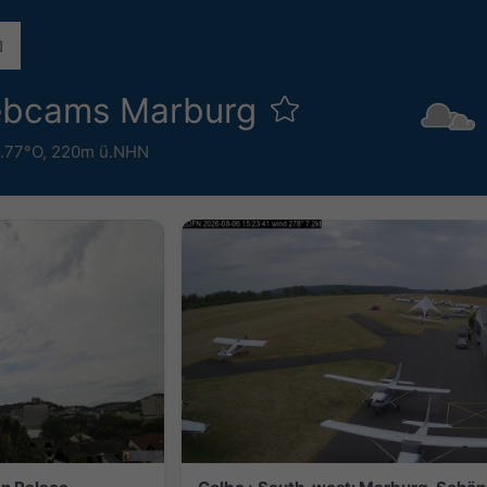
ebcams Marburg
8.77°O,
220m ü.NHN