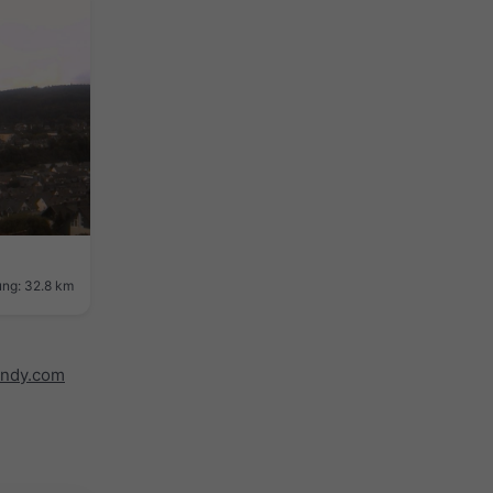
ung: 32.8 km
indy.com