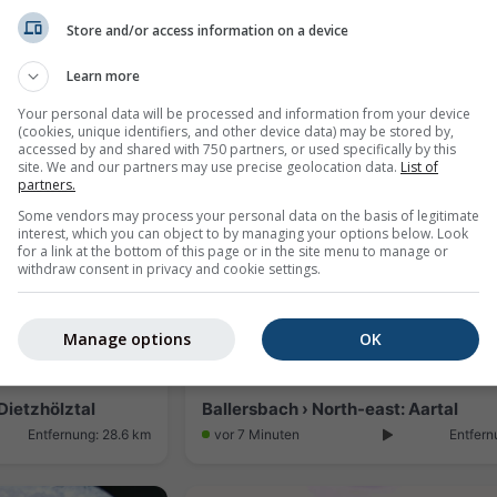
Store and/or access information on a device
Breidenbach › North-west
Learn more
Entfernung: 27.6 km
vor 7 Minuten
Entfern
Your personal data will be processed and information from your device
(cookies, unique identifiers, and other device data) may be stored by,
accessed by and shared with 750 partners, or used specifically by this
site. We and our partners may use precise geolocation data.
List of
partners.
Some vendors may process your personal data on the basis of legitimate
interest, which you can object to by managing your options below. Look
for a link at the bottom of this page or in the site menu to manage or
withdraw consent in privacy and cookie settings.
Manage options
OK
Dietzhölztal
Ballersbach › North-east: Aartal
Entfernung: 28.6 km
vor 7 Minuten
Entfern