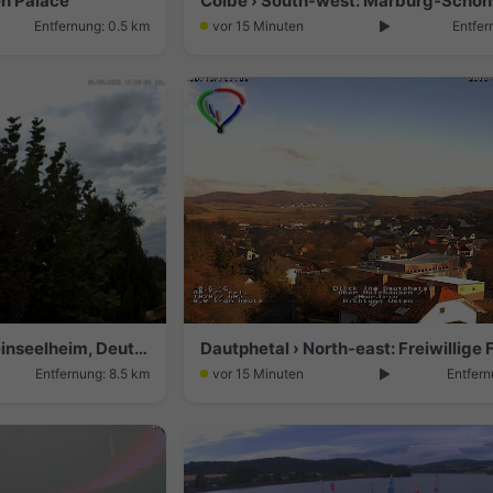
n Palace
Entfernung: 0.5 km
vor 15 Minuten
Entfer
Kirchhain › South-west: Kleinseelheim, Deutschland: Blick über unseren Garten hinweg nach SSW
Entfernung: 8.5 km
vor 15 Minuten
Entfern