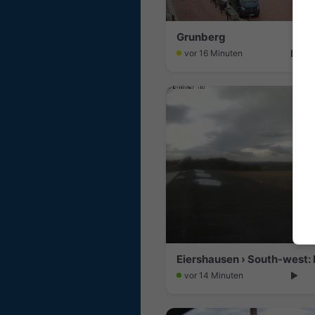
Grunberg
vor 16 Minuten
Eiershausen › South-west: 
vor 14 Minuten