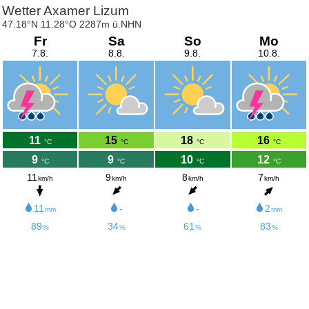
Wetter Axamer Lizum
47.18°N 11.28°O 2287m ü.NHN
Fr
Sa
So
Mo
7.8.
8.8.
9.8.
10.8.
11
15
18
16
°C
°C
°C
°C
9
9
10
12
°C
°C
°C
°C
11
9
8
7
km/h
km/h
km/h
km/h
11
-
-
2
mm
mm
89
34
61
83
%
%
%
%