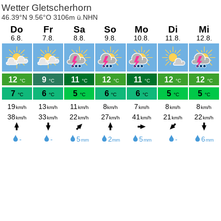
Wetter Gletscherhorn
46.39°N 9.56°O 3106m ü.NHN
Do
Fr
Sa
So
Mo
Di
Mi
6.8.
7.8.
8.8.
9.8.
10.8.
11.8.
12.8.
12
9
11
12
11
12
12
°C
°C
°C
°C
°C
°C
°C
7
6
5
6
6
5
5
°C
°C
°C
°C
°C
°C
°C
19
13
11
8
7
8
8
km/h
km/h
km/h
km/h
km/h
km/h
km/h
38
33
22
27
41
21
22
km/h
km/h
km/h
km/h
km/h
km/h
km/h
-
-
5
2
5
-
6
mm
mm
mm
mm