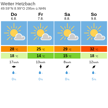
Wetter Hetzbach
49.59°N 8.99°O 295m ü.NHN
Do
Fr
Sa
So
6.8.
7.8.
8.8.
9.8.
28
25
29
32
°C
°C
°C
°C
18
14
15
18
°C
°C
°C
°C
17
13
8
12
km/h
km/h
km/h
km/h
-
-
-
-
0
0
0
5
%
%
%
%