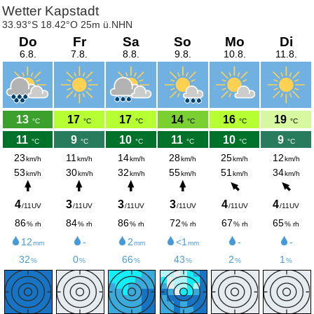
Wetter Kapstadt
33.93°S 18.42°O 25m ü.NHN
Do
Fr
Sa
So
Mo
Di
6.8.
7.8.
8.8.
9.8.
10.8.
11.8.
13
17
17
14
16
19
°C
°C
°C
°C
°C
°C
11
9
10
11
10
9
°C
°C
°C
°C
°C
°C
23
11
14
28
25
12
km/h
km/h
km/h
km/h
km/h
km/h
53
30
32
55
51
34
km/h
km/h
km/h
km/h
km/h
km/h
4
3
3
3
4
4
/11UV
/11UV
/11UV
/11UV
/11UV
/11UV
86
84
86
72
67
65
% rh
% rh
% rh
% rh
% rh
% rh
12
-
2
<1
-
-
mm
mm
mm
32
0
66
43
2
1
%
%
%
%
%
%