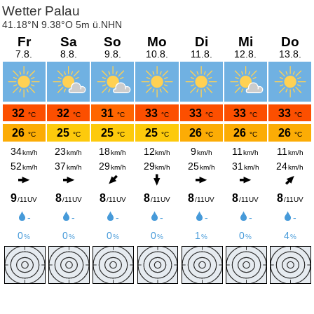
Wetter Palau
41.18°N 9.38°O 5m ü.NHN
Fr
Sa
So
Mo
Di
Mi
Do
7.8.
8.8.
9.8.
10.8.
11.8.
12.8.
13.8.
32
32
31
33
33
33
33
°C
°C
°C
°C
°C
°C
°C
26
25
25
25
26
26
26
°C
°C
°C
°C
°C
°C
°C
34
23
18
12
9
11
11
km/h
km/h
km/h
km/h
km/h
km/h
km/h
52
37
29
29
25
31
24
km/h
km/h
km/h
km/h
km/h
km/h
km/h
9
8
8
8
8
8
8
/11UV
/11UV
/11UV
/11UV
/11UV
/11UV
/11UV
-
-
-
-
-
-
-
0
0
0
0
1
0
4
%
%
%
%
%
%
%