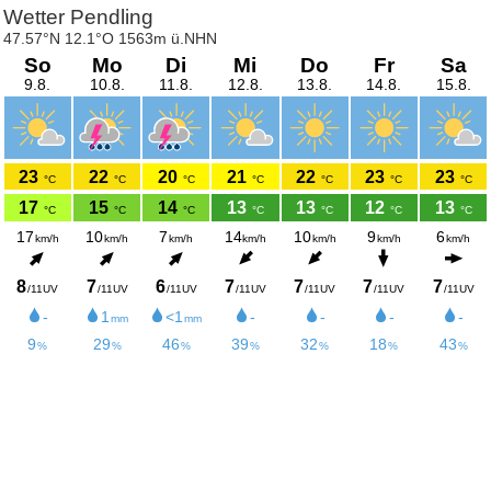
Wetter Pendling
47.57°N 12.1°O 1563m ü.NHN
So
Mo
Di
Mi
Do
Fr
Sa
9.8.
10.8.
11.8.
12.8.
13.8.
14.8.
15.8.
23
22
20
21
22
23
23
°C
°C
°C
°C
°C
°C
°C
17
15
14
13
13
12
13
°C
°C
°C
°C
°C
°C
°C
17
10
7
14
10
9
6
km/h
km/h
km/h
km/h
km/h
km/h
km/h
8
7
6
7
7
7
7
/11UV
/11UV
/11UV
/11UV
/11UV
/11UV
/11UV
-
1
<1
-
-
-
-
mm
mm
9
29
46
39
32
18
43
%
%
%
%
%
%
%