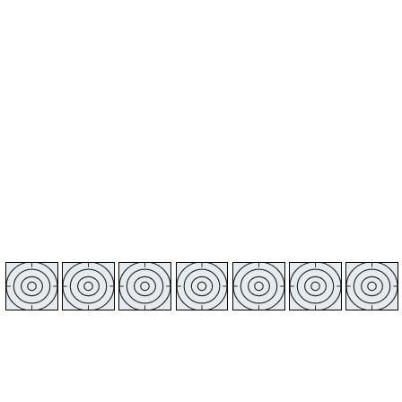
Wetter Schneeberg
50.59°N 12.64°O 469m ü.NHN
Fr
Sa
So
Mo
Di
Mi
Do
7.8.
8.8.
9.8.
10.8.
11.8.
12.8.
13.8.
23
26
31
31
23
25
30
°C
°C
°C
°C
°C
°C
°C
11
10
15
17
12
9
12
°C
°C
°C
°C
°C
°C
°C
11
12
10
17
13
10
9
km/h
km/h
km/h
km/h
km/h
km/h
km/h
-
-
-
-
-
-
-
0
0
0
19
6
5
0
%
%
%
%
%
%
%
1021
1021
1017
1014
1022
1025
1022
hPa
hPa
hPa
hPa
hPa
hPa
hPa