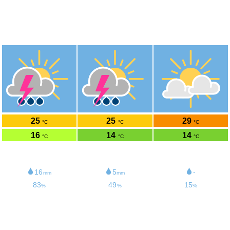
St. Georgen ob Murau
47.11°N 14.09°O 867m ü.NHN
Fr
Sa
So
7.8.
8.8.
9.8.
25
25
29
°C
°C
°C
16
14
14
°C
°C
°C
7
7
8
km/h
km/h
km/h
16
5
-
mm
mm
83
49
15
%
%
%