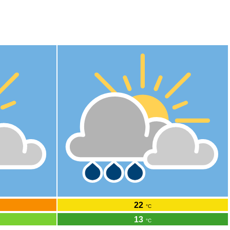
Mo
10.8.
22
°C
13
°C