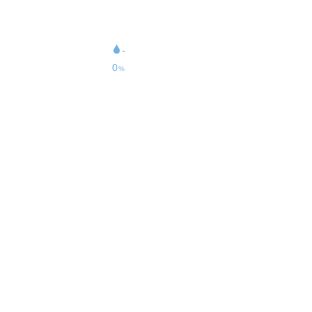
21
km/h
34
km/h
-
0
%