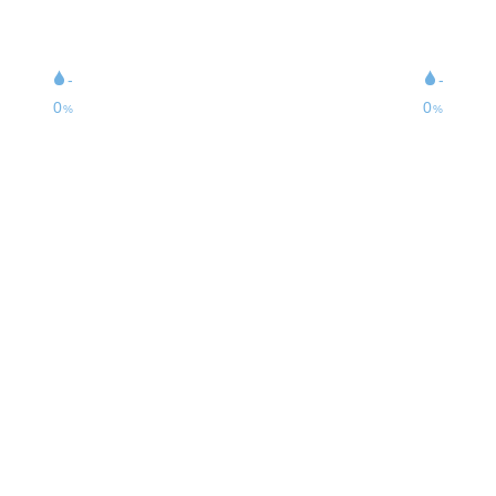
9
18
km/h
km/h
16
30
km/h
km/h
-
-
0
0
%
%