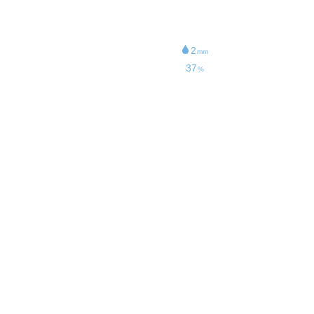
22
km/h
33
km/h
2
mm
37
%