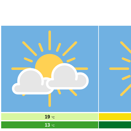
Wakendorf Zwei
53.79°N 10.08°O 42m ü.NHN
Fr
7.8.
19
°C
13
°C