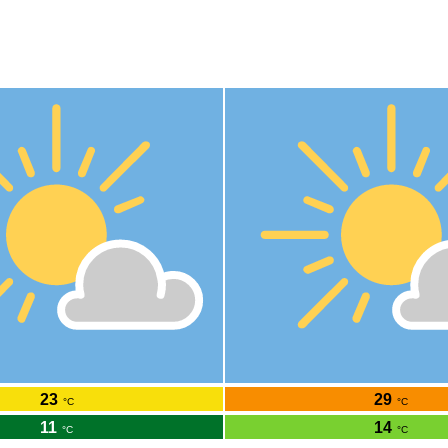
Sa
So
8.8.
9.8.
23
29
°C
°C
11
14
°C
°C