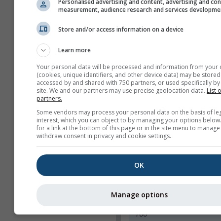
Personalised advertising and content, advertising and co
Nur ausgewählte Kar
measurement, audience research and services developme
anzeigen
Store and/or access information on a device
Features
Learn more
Überschrift
Your personal data will be processed and information from your 
Webcams
(cookies, unique identifiers, and other device data) may be stored
accessed by and shared with 750 partners, or used specifically by 
Teilen
site. We and our partners may use precise geolocation data.
List 
partners.
Info
Some vendors may process your personal data on the basis of le
interest, which you can object to by managing your options below
Widgetbreite
for a link at the bottom of this page or in the site menu to manage
withdraw consent in privacy and cookie settings.
Breite automatisch
anpassen
Breite manuell ausw
OK
(px)
Manage options
Widgethöhe (px)