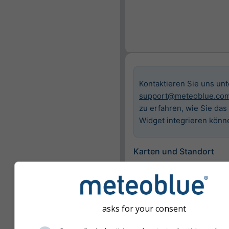
Kontaktieren Sie uns unt
support@meteoblue.co
zu erfahren, wie Sie das
Widget integrieren könn
Karten und Standort
Ort
Basel
asks for your consent
Verfügbare Karten