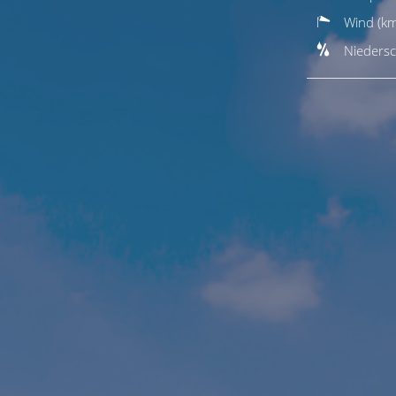
Wind (km
Niedersc