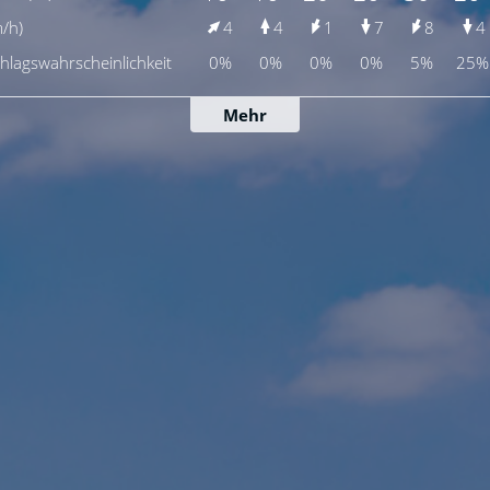
/h)
4
4
1
7
8
4
hlags­wahrscheinlichkeit
0%
0%
0%
0%
5%
25%
Mehr