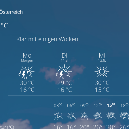
°C
Klar mit einigen Wolken
Mo
Di
Mi
Morgen
11.8.
12.8.
30 °C
29 °C
30 °C
16 °C
16 °C
15 °C
15
03
06
09
12
18
00
00
00
00
00
00
16°
16°
20°
26°
30°
26°
ur (°C)