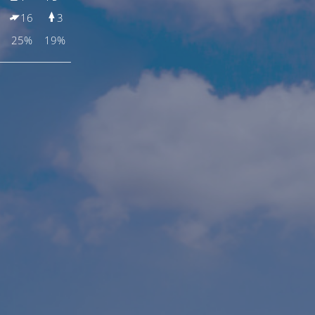
16
3
Wind (km/h)
4
25%
19%
Niederschlags­wahrscheinlichkeit
12%