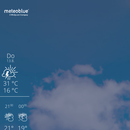
Do
13.8.
31 °C
16 °C
Montag
21
00
03
0
00
00
00
21°
19°
17°
1
Temperatur (°C)