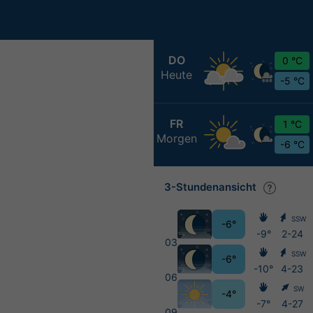
DO
0 °C
Heute
-5 °C
FR
1 °C
Morgen
-6 °C
3-Stundenansicht
SSW
-6°
-9°
2-24
03
SSW
-6°
-10°
4-23
06
SW
-4°
-7°
4-27
09