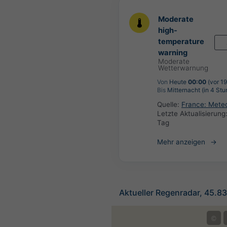
Moderate
high-
temperature
warning
Moderate
Wetterwarnung
Von
Heute
00:00
(vor 1
Bis
Mitternacht (in 4 St
Quelle:
France: Mete
Letzte Aktualisierung
Tag
Mehr anzeigen
Aktueller Regenradar, 45.8
©