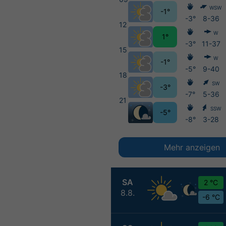
WSW
-1°
-3°
8-36
12
W
1°
-3°
11-37
15
W
-1°
-5°
9-40
18
SW
-3°
-7°
5-36
21
SSW
-5°
-8°
3-28
Mehr anzeigen
SA
2 °C
8.8.
-6 °C