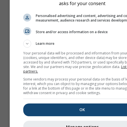
asks for your consent
Personalised advertising and content, advertising and c
measurement, audience research and services develop
Store and/or access information on a device
Learn more
Your personal data will be processed and information from you
(cookies, unique identifiers, and other device data) may be store
accessed by and shared with 750 partners, or used specifically b
site. We and our partners may use precise geolocation data.
List
partners.
Some vendors may process your personal data on the basis of l
interest, which you can object to by managing your options belo
for a link at the bottom of this page or in the site menu to manag
withdraw consent in privacy and cookie settings.
OK
Manage options