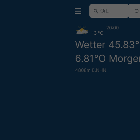
20:00
-3 °C
Wetter 45.83
6.81°O Morge
4808m ü.NHN