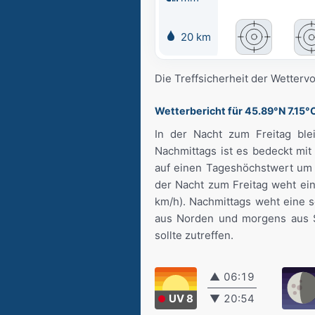
20 km
Die Treffsicherheit der Wetterv
Wetterbericht für 45.89°N 7.15°
In der Nacht zum Freitag ble
Nachmittags ist es bedeckt mit
auf einen Tageshöchstwert um 1
der Nacht zum Freitag weht eine
km/h). Nachmittags weht eine 
aus Norden und morgens aus Sü
sollte zutreffen.
▲
06:19
UV 8
▼
20:54