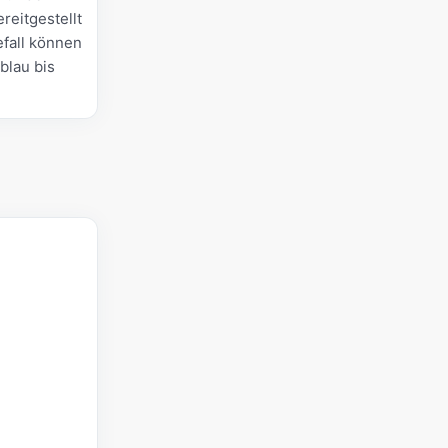
reitgestellt
efall können
lblau bis