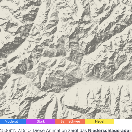
Moderat
Stark
Sehr schwer
Hagel
45.89°N 7.15°O. Diese Animation zeigt das
Niederschlagsradar