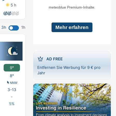
5 h
8 h
9 h
9 h
3h
1h
AD FREE
Entfernen Sie Werbung für 9 € pro
9°
Jahr
8°
NNW
3-13
-
5%