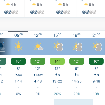
4 h
6 h
5 h
6 h
00
09
00
12
00
15
00
18
00
21
00
°
10°
12°
14°
12°
10°
°
8°
12°
12°
9°
8°
N
SO
SSW
N
N
N
12
1-14
4-18
13-22
14-28
9-18
-
-
-
-
-
%
0%
0%
20%
20%
10%