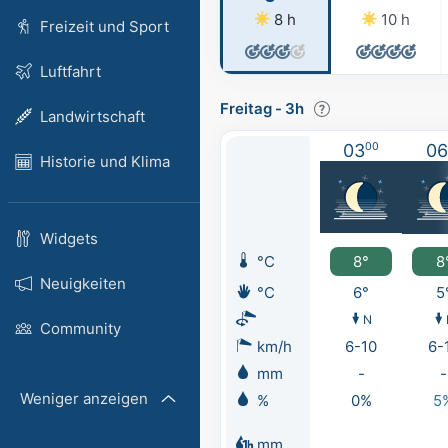
8 h
10 h
Freizeit und Sport
Luftfahrt
Freitag
-
3h
Landwirtschaft
03
00
06
Historie und Klima
Widgets
°C
8°
8
Neuigkeiten
°C
6°
5
N
Community
km/h
6-10
6-
mm
-
-
Weniger anzeigen
%
0%
5
mm