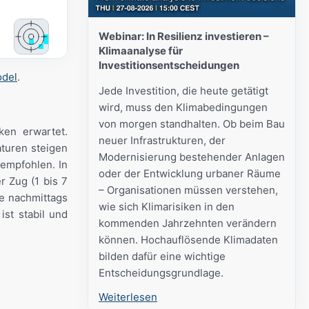
Webinar: In Resilienz investieren –
Klimaanalyse für
Investitionsentscheidungen
odel
.
Jede Investition, die heute getätigt
wird, muss den Klimabedingungen
von morgen standhalten. Ob beim Bau
ken erwartet.
neuer Infrastrukturen, der
aturen steigen
Modernisierung bestehender Anlagen
 empfohlen. In
oder der Entwicklung urbaner Räume
r Zug (1 bis 7
– Organisationen müssen verstehen,
e nachmittags
wie sich Klimarisiken in den
st stabil und
kommenden Jahrzehnten verändern
können. Hochauflösende Klimadaten
bilden dafür eine wichtige
Entscheidungsgrundlage.
Weiterlesen