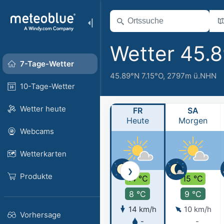
Wetter 45.
7-Tage-Wetter
45.89°N 7.15°O,
2797m ü.NHN
10-Tage-Wetter
Wetter heute
FR
SA
Heute
Morgen
Webcams
Wetterkarten
❯
Produkte
14 °C
15 °C
8 °C
9 °C
14 km/h
10 km/h
Vorhersage
-
-