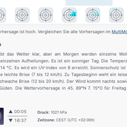
orhersage ist hoch. Vergleichen Sie alle Vorhersagen im
MultiM
O
ibt das Wetter klar, aber am Morgen werden einzelne Wol
 einzelnen Aufhellungen. Es ist ein sonniger Tag. Die Temper
4 °C. Es wird ein UV-Index von 8 erreicht. Sonnenschutz ist
 leichte Brise (7 bis 12 km/h). Zu Tagesbeginn weht ein leise
schwache Brise (12 bis 20 km/h). Der Wind kommt nachts sowi
den. Die Wettervorhersage in 45. 89°N 7. 15°O für Freitag i
▲
00:05
Druck:
1021 hPa
Zeitzone:
CEST (UTC +02:00h)
▼
16:37