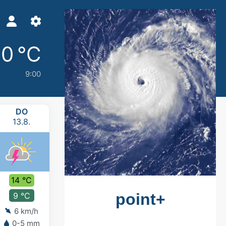
10 °C
9:00
DO
FR
SA
SO
13.8.
14.8.
15.8.
16.8.
14 °C
15 °C
14 °C
13 °C
9 °C
9 °C
10 °C
9 °C
6 km/h
8 km/h
6 km/h
5 km/h
0-5 mm
2-5 mm
2-5 mm
5-10 mm