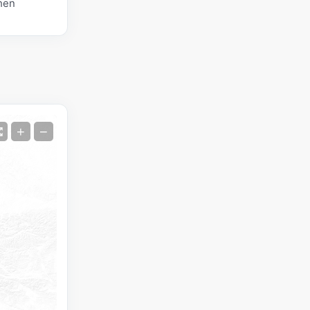
hen
Satellit
+
−
Ohne Radar
Mit Radar
Gemessene Temperatur
Gemessener Niederschlag
Screenshot
©