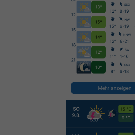
SSO
13°
12°
8-19
12
NW
15°
15°
6-19
15
NNW
14°
12°
8-21
18
SW
12°
11°
1-16
21
SSO
10°
8°
6-18
Mehr anzeigen
SO
15 °C
9.8.
9 °C