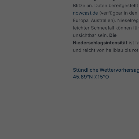
Blitze an. Daten bereitgestellt
nowcast.de
(verfügbar in den
Europa, Australien). Nieselre
leichter Schneefall können fü
unsichtbar sein.
Die
Niederschlagsintensität
ist f
und reicht von hellblau bis rot
Stündliche Wettervorhersag
45.89°N 7.15°O