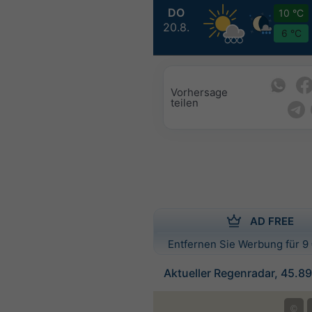
DO
10 °C
20.8.
6 °C
Vorhersage
teilen
AD FREE
Entfernen Sie Werbung für 9 
Aktueller Regenradar, 45.89
©