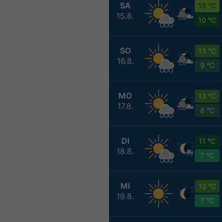
SA
15 °C
15.8.
10 °C
SO
13 °C
16.8.
9 °C
MO
13 °C
17.8.
8 °C
DI
11 °C
18.8.
7 °C
MI
12 °C
19.8.
7 °C