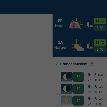
FR
14 °C
Heute
8 °C
SA
15 °C
Morgen
8 °C
3-Stundenansicht
SSW
8°
7°
0-11
03
SSO
8°
5°
5-11
06
SSO
9°
7°
9-15
09