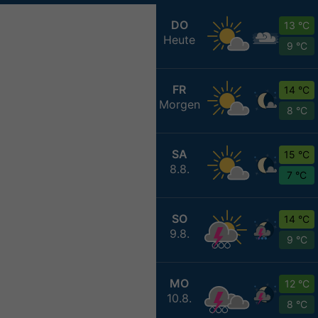
DO
13 °C
Heute
9 °C
FR
14 °C
Morgen
8 °C
SA
15 °C
8.8.
7 °C
SO
14 °C
9.8.
9 °C
MO
12 °C
10.8.
8 °C