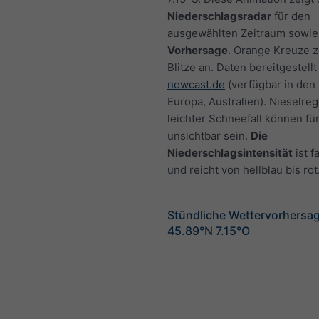
Niederschlagsradar
für den
ausgewählten Zeitraum sowie
Vorhersage
. Orange Kreuze 
Blitze an. Daten bereitgestellt
nowcast.de
(verfügbar in den
Europa, Australien). Nieselre
leichter Schneefall können fü
unsichtbar sein.
Die
Niederschlagsintensität
ist f
und reicht von hellblau bis rot
Stündliche Wettervorhersag
45.89°N 7.15°O