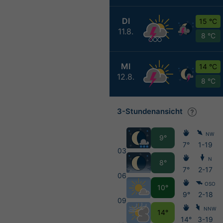
DI
15 °C
11.8.
8 °C
MI
14 °C
12.8.
8 °C
3-Stundenansicht
NW
9°
7°
1-19
03
N
8°
7°
2-17
06
OSO
10°
9°
2-18
09
NNW
14°
14°
3-19