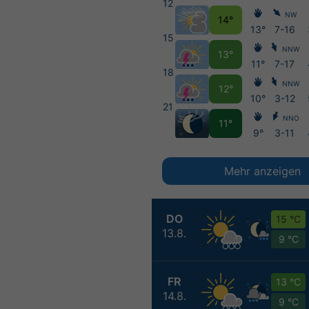
12
NW
14°
13°
7-16
15
NNW
13°
11°
7-17
18
NNW
12°
10°
3-12
21
NNO
11°
9°
3-11
Mehr anzeigen
DO
15 °C
13.8.
9 °C
FR
13 °C
14.8.
9 °C